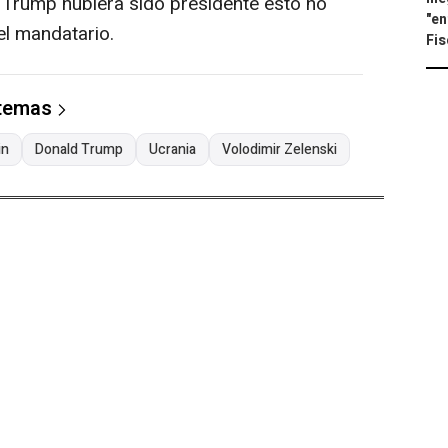
e si Trump hubiera sido presidente esto no
"en
el mandatario.
Fis
 temas
in
Donald Trump
Ucrania
Volodimir Zelenski