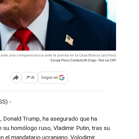
rante una comparecencia ante la prensa en la Casa Blanca (archivo)
- Europa Press/Contacto/Al Drago - Pool via CNP
IA
Seguir en
Abrir opciones para compartir
S) -
s, Donald Trump, ha asegurado que ha
su homólogo ruso, Vladimir Putin, tras su
 el mandatario ucraniano, Volodimir