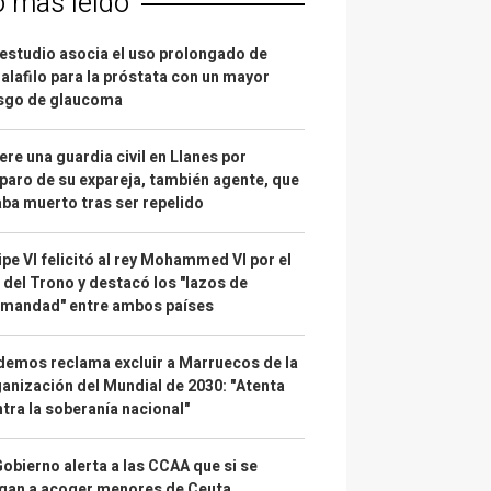
o más leído
estudio asocia el uso prolongado de
alafilo para la próstata con un mayor
esgo de glaucoma
re una guardia civil en Llanes por
paro de su expareja, también agente, que
ba muerto tras ser repelido
ipe VI felicitó al rey Mohammed VI por el
 del Trono y destacó los "lazos de
rmandad" entre ambos países
emos reclama excluir a Marruecos de la
anización del Mundial de 2030: "Atenta
tra la soberanía nacional"
Gobierno alerta a las CCAA que si se
gan a acoger menores de Ceuta