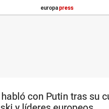
europa
press
habló con Putin tras su 
ki y líderes europeos