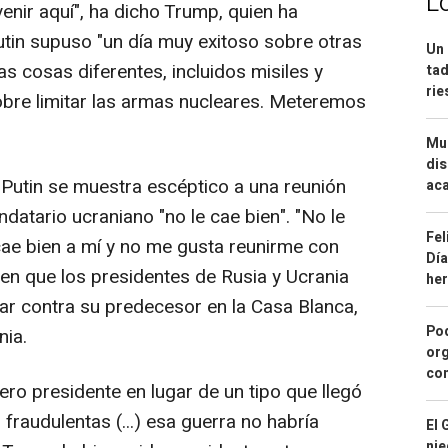
L
 venir aquí", ha dicho Trump, quien ha
tin supuso "un día muy exitoso sobre otras
Un 
s cosas diferentes, incluidos misiles y
tad
ri
obre limitar las armas nucleares. Meteremos
Mue
dis
 Putin se muestra escéptico a una reunión
aca
datario ucraniano "no le cae bien". "No le
Fel
ae bien a mí y no me gusta reunirme con
Día
ir en que los presidentes de Rusia y Ucrania
he
gar contra su predecesor en la Casa Blanca,
Pod
nia.
org
con
ro presidente en lugar de un tipo que llegó
fraudulentas (...) esa guerra no habría
El 
nie