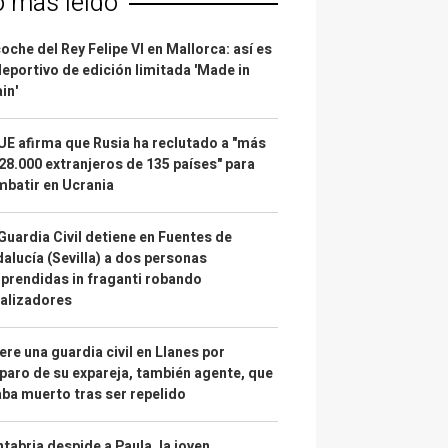
o más leído
coche del Rey Felipe VI en Mallorca: así es
deportivo de edición limitada 'Made in
in'
UE afirma que Rusia ha reclutado a "más
28.000 extranjeros de 135 países" para
batir en Ucrania
Guardia Civil detiene en Fuentes de
alucía (Sevilla) a dos personas
prendidas in fraganti robando
alizadores
re una guardia civil en Llanes por
paro de su expareja, también agente, que
ba muerto tras ser repelido
tabria despide a Paula, la joven