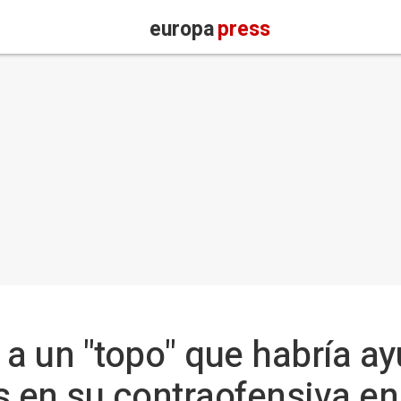
europa
press
 a un "topo" que habría a
s en su contraofensiva en