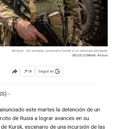
Archivo - Un soldado ucraniano frente a un vehículo blindado
- SBU DE UCRANIA - Archivo
IA
Seguir en
Abrir opciones para compartir
S) -
anunciado este martes la detención de un
rcito de Rusia a lograr avances en su
 de Kursk, escenario de una incursión de las