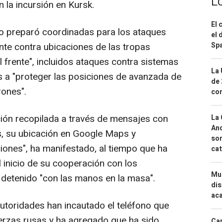
L
 la incursión en Kursk.
El 
po preparó coordinadas para los ataques
el 
Spa
te contra ubicaciones de las tropas
 frente", incluidos ataques contra sistemas
La 
s a "proteger las posiciones de avanzada de
de 
rones".
com
ción recopilada a través de mensajes con
La 
And
s, su ubicación en Google Maps y
sor
iones", ha manifestado, al tiempo que ha
cat
 inicio de su cooperación con los
Mue
 detenido "con las manos en la masa".
dis
aca
autoridades han incautado el teléfono que
erzas rusas y ha agregado que ha sido
Can