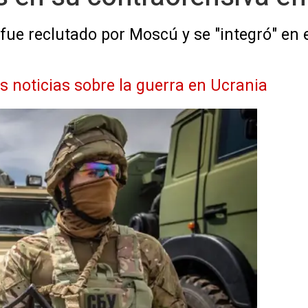
fue reclutado por Moscú y se "integró" en e
as noticias sobre la guerra en Ucrania