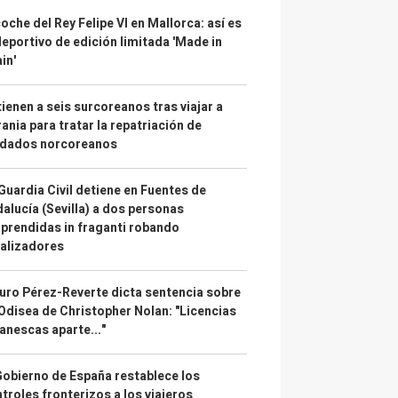
coche del Rey Felipe VI en Mallorca: así es
deportivo de edición limitada 'Made in
in'
ienen a seis surcoreanos tras viajar a
ania para tratar la repatriación de
ldados norcoreanos
Guardia Civil detiene en Fuentes de
alucía (Sevilla) a dos personas
prendidas in fraganti robando
alizadores
uro Pérez-Reverte dicta sentencia sobre
Odisea de Christopher Nolan: "Licencias
anescas aparte..."
Gobierno de España restablece los
troles fronterizos a los viajeros