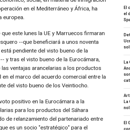
 económico, social, en materia de inmigración
peración en el Mediterráneo y África, ha
El 
el 
ia europea.
Spa
 que este lunes la UE y Marruecos firmaran
Det
squero --que beneficiará a unos noventa
Ucr
so
está pendiente del visto bueno de la
- y tras el visto bueno de la Eurocámara,
La 
e las ventajas arancelarias a los productos
And
sor
l en el marco del acuerdo comercial entre la
cat
te del visto bueno de los Veintiocho.
Art
voto positivo en la Eurocámara a la
La 
nol
larias para los productos del Sáhara
do de relanzamiento del partenariado entre
El 
ue es un socio "estratégico" para el
con