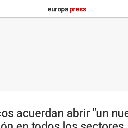
europa
press
os acuerdan abrir "un nue
ón en todos los sectores