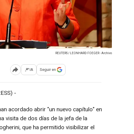
REUTERS / LEONHARD FOEGER - Archivo
IA
Seguir en
Abrir opciones para compartir
ESS) -
an acordado abrir "un nuevo capítulo" en
 visita de dos días de la jefa de la
herini, que ha permitido visibilizar el