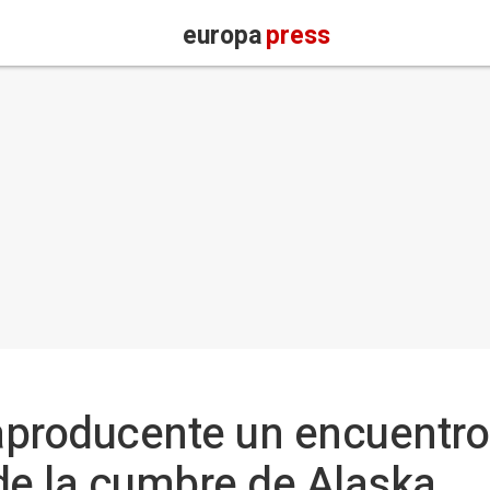
europa
press
producente un encuentro 
de la cumbre de Alaska