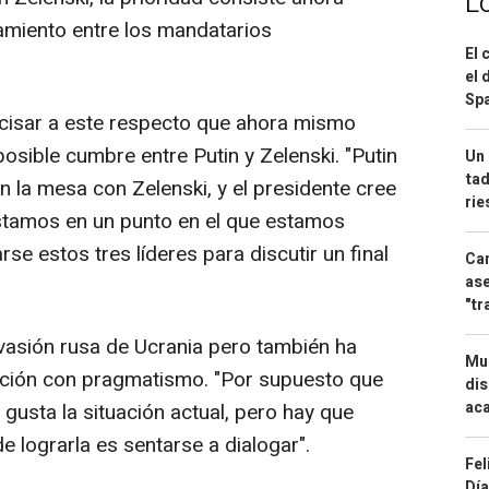
L
miento entre los mandatarios
El 
el 
Spa
ecisar a este respecto que ahora mismo
posible cumbre entre Putin y Zelenski. "Putin
Un 
tad
 la mesa con Zelenski, y el presidente cree
ri
Estamos en un punto en el que estamos
e estos tres líderes para discutir un final
Can
ase
"tr
nvasión rusa de Ucrania pero también ha
Mue
uación con pragmatismo. "Por supuesto que
dis
aca
gusta la situación actual, pero hay que
de lograrla es sentarse a dialogar".
Fel
Día