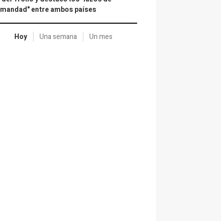
rmandad" entre ambos países
Hoy
Una semana
Un mes