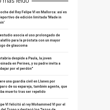
o más leído
coche del Rey Felipe VI en Mallorca: así es
deportivo de edición limitada 'Made in
in'
estudio asocia el uso prolongado de
alafilo para la próstata con un mayor
esgo de glaucoma
tabria despide a Paula, la joven
sinada en Perines, y su padre invita a
abajar por el perdón"
re una guardia civil en Llanes por
paro de su expareja, también agente, que
ba muerto tras ser repelido
ipe VI felicitó al rey Mohammed VI por el
 del Trono y destacó los "lazos de