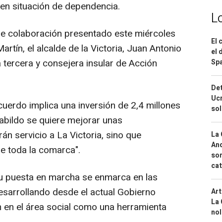
en situación de dependencia.
L
de colaboración presentado este miércoles
El 
artín, el alcalde de la Victoria, Juan Antonio
el 
a tercera y consejera insular de Acción
Spa
Det
Ucr
uerdo implica una inversión de 2,4 millones
so
abildo se quiere mejorar unas
án servicio a La Victoria, sino que
La 
And
e toda la comarca".
sor
cat
su puesta en marcha se enmarca en las
desarrollando desde el actual Gobierno
Art
La 
ón en el área social como una herramienta
nol