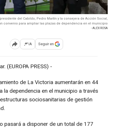
l presidente del Cabildo, Pedro Martín y la consejera de Acción Social,
 un convenio para ampliar las plazas de dependencia en el municipio
- ALEX ROSA
IA
Seguir en
Abrir opciones para compartir
r. (EUROPA PRESS) -
ntamiento de La Victoria aumentarán en 44
a la dependencia en el municipio a través
raestructuras sociosanitarias de gestión
ad.
io pasará a disponer de un total de 177