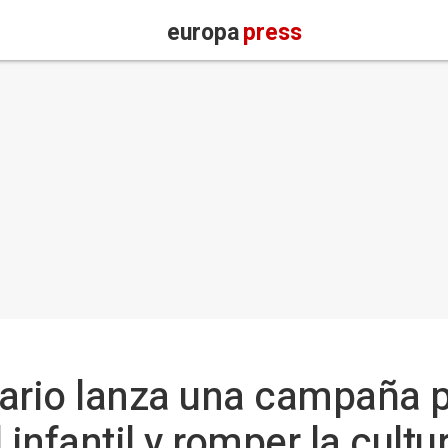
europa
press
ario lanza una campaña p
 infantil y romper la cultu