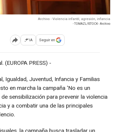
Archivo - Violencia infantil, agresión, infancia
- TOMAZL/ISTOCK - Archivo
IA
Seguir en
Abrir opciones para compartir
. (EUROPA PRESS) -
l, Igualdad, Juventud, Infancia y Familias
esto en marcha la campaña 'No es un
 de sensibilización para prevenir la violencia
cia y a combatir una de las principales
lencio.
visuales, la campaña busca trasladar un