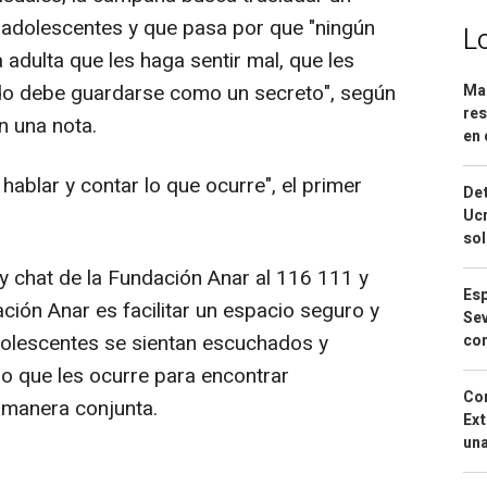
y adolescentes y que pasa por que "ningún
L
dulta que les haga sentir mal, que les
do debe guardarse como un secreto", según
Mar
res
n una nota.
en 
hablar y contar lo que ocurre", el primer
Det
Ucr
so
 y chat de la Fundación Anar al 116 111 y
Esp
ación Anar es facilitar un espacio seguro y
Sev
adolescentes se sientan escuchados y
con
o que les ocurre para encontrar
Cor
 manera conjunta.
Ext
una