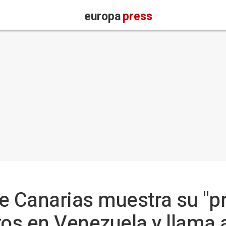
europa
press
e Canarias muestra su "p
tos en Venezuela y llama a