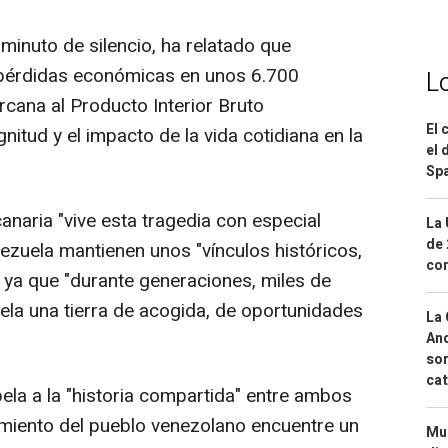
inuto de silencio, ha relatado que
 pérdidas económicas en unos 6.700
L
ercana al Producto Interior Bruto
El 
gnitud y el impacto de la vida cotidiana en la
el 
Spa
canaria "vive esta tragedia con especial
La 
de 
ezuela mantienen unos "vínculos históricos,
com
s" ya que "durante generaciones, miles de
la una tierra de acogida, de oportunidades
La 
And
sor
cat
pela a la "historia compartida" entre ambos
rimiento del pueblo venezolano encuentre un
Mue