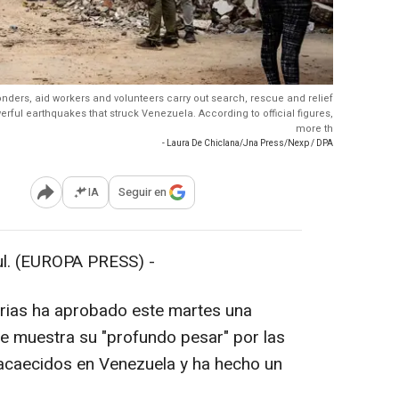
nders, aid workers and volunteers carry out search, rescue and relief
rful earthquakes that struck Venezuela. According to official figures,
more th
- Laura De Chiclana/Jna Press/Nexp / DPA
IA
Seguir en
Abrir opciones para compartir
. (EUROPA PRESS) -
arias ha aprobado este martes una
que muestra su "profundo pesar" por las
 acaecidos en Venezuela y ha hecho un