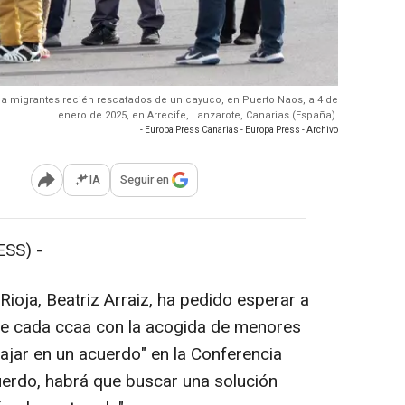
 a migrantes recién rescatados de un cayuco, en Puerto Naos, a 4 de
enero de 2025, en Arrecife, Lanzarote, Canarias (España).
- Europa Press Canarias - Europa Press - Archivo
IA
Seguir en
Abrir opciones para compartir
SS) -
ioja, Beatriz Arraiz, ha pedido esperar a
o de cada ccaa con la acogida de menores
abajar en un acuerdo" en la Conferencia
acuerdo, habrá que buscar una solución