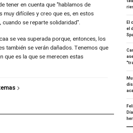
tad
de tener en cuenta que "hablamos de
ri
 muy difíciles y creo que es, en estos
cuando se reparte solidaridad".
El 
el 
Spa
caa se vea superada porque, entonces, los
res también se verán dañados. Tenemos que
Can
ón que es la que se merecen estas
ase
"tr
Mue
dis
 temas
aca
Fel
Día
he