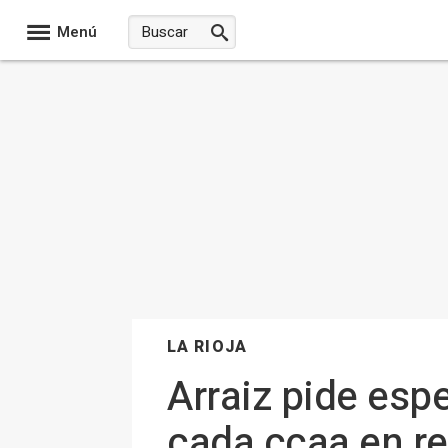
Menú
LA RIOJA
Arraiz pide esper
cada ccaa en re