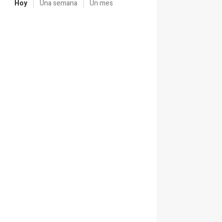
Hoy
Una semana
Un mes