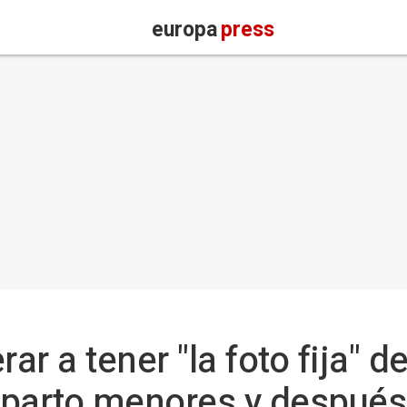
europa
press
ar a tener "la foto fija" d
parto menores y después 