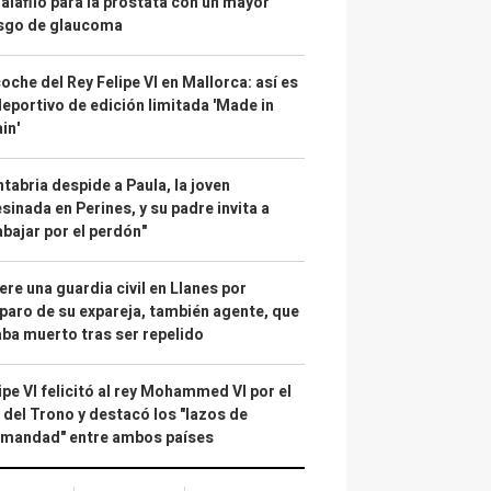
alafilo para la próstata con un mayor
esgo de glaucoma
coche del Rey Felipe VI en Mallorca: así es
deportivo de edición limitada 'Made in
in'
tabria despide a Paula, la joven
sinada en Perines, y su padre invita a
abajar por el perdón"
re una guardia civil en Llanes por
paro de su expareja, también agente, que
ba muerto tras ser repelido
ipe VI felicitó al rey Mohammed VI por el
 del Trono y destacó los "lazos de
rmandad" entre ambos países