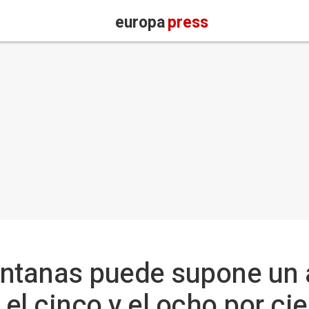
europa
press
ntanas puede supone un a
 el cinco y el ocho por ci