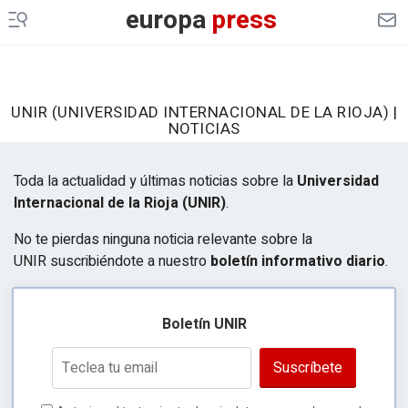
INFOSALUS
europa
press
DESCONECTA
EP
MOTOR
UNIR (UNIVERSIDAD INTERNACIONAL DE LA RIOJA) |
NOTICIAS
EP
AGRO
EP
DATA
Toda la actualidad y últimas noticias sobre la
Universidad
Internacional de la Rioja (UNIR)
.
MERCADO
FINANCIERO
No te pierdas ninguna noticia relevante sobre la
ES EUROPA
UNIR suscribiéndote a nuestro
boletín informativo diario
.
LEGAL
Boletín UNIR
GENERACIÓN DE OPORTUNIDADES
Suscríbete