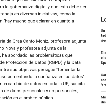
ra la gobernanza digital y que esta debe ser
trabaja en diversas iniciativas, como la
L
aún "hay mucho que aclarar en cuanto a
Un 
tad
ria da Graa Canto Moniz, profesora adjunta
ri
cho Nova y profesora adjunta de la
El 
, ha abordado las problemáticas que
el 
 de Protección de Datos (RGPD) y la Data
Spa
tre sus objetivos persigue "fomentar la
Can
 uso aumentando la confianza en los datos"
ase
tercambio de datos en toda la UE, suscita
"tr
ión de datos personales y no personales,
mación en el ámbito público.
Mue
dis