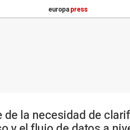
europa
press
 de la necesidad de clari
o y el flujo de datos a niv