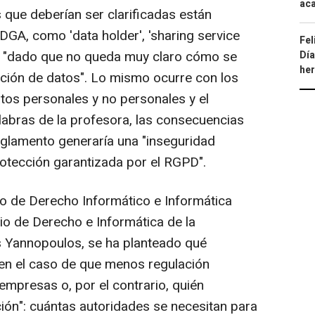
aca
es que deberían ser clarificadas están
 DGA, como 'data holder', 'sharing service
Fel
sm', "dado que no queda muy claro cómo se
Día
he
ección de datos". Lo mismo ocurre con los
atos personales y no personales y el
labras de la profesora, las consecuencias
reglamento generaría una "inseguridad
protección garantizada por el RGPD".
to de Derecho Informático e Informática
rio de Derecho e Informática de la
s Yannopoulos, se ha planteado qué
s en el caso de que menos regulación
empresas o, por el contrario, quién
ión": cuántas autoridades se necesitan para