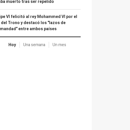
ba muerto tras ser repelido
ipe VI felicitó al rey Mohammed VI por el
 del Trono y destacó los "lazos de
rmandad" entre ambos países
Hoy
Una semana
Un mes