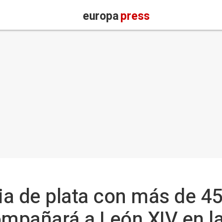
europa
press
dia de plata con más de 4
ompañará a León XIV en l