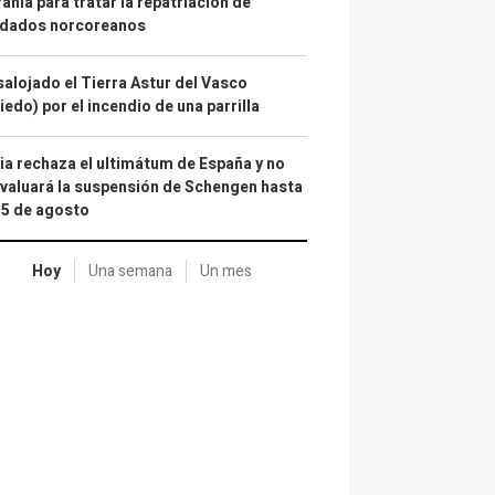
ania para tratar la repatriación de
ldados norcoreanos
alojado el Tierra Astur del Vasco
iedo) por el incendio de una parrilla
lia rechaza el ultimátum de España y no
valuará la suspensión de Schengen hasta
15 de agosto
Hoy
Una semana
Un mes