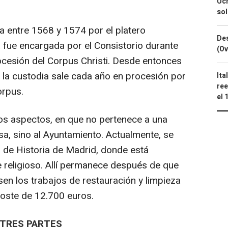
Ucr
so
a entre 1568 y 1574 por el platero
Des
a fue encargada por el Consistorio durante
(Ov
procesión del Corpus Christi. Desde entonces
y la custodia sale cada año en procesión por
Ita
ree
orpus.
el 
ros aspectos, en que no pertenece a una
iosa, sino al Ayuntamiento. Actualmente, se
o de Historia de Madrid, donde está
 religioso. Allí permanece después de que
n los trabajos de restauración y limpieza
coste de 12.700 euros.
 TRES PARTES