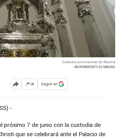
Custodia procesional de Madrid
- AYUNTAMIENTO DE MADRID
IA
Seguir en
Abrir opciones para compartir
SS) -
l próximo 7 de junio con la custodia de
hristi que se celebrará ante el Palacio de