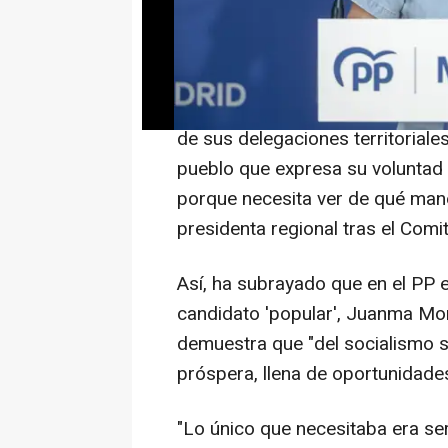
"elección tras elección arrasa a 
Andalucía
"Todos sabemos que está aguanta
de sus delegaciones territoriale
pueblo que expresa su voluntad 
porque necesita ver de qué mane
presidenta regional tras el Com
Así, ha subrayado que en el PP e
candidato 'popular', Juanma Mor
demuestra que "del socialismo se
próspera, llena de oportunidades
"Lo único que necesitaba era se