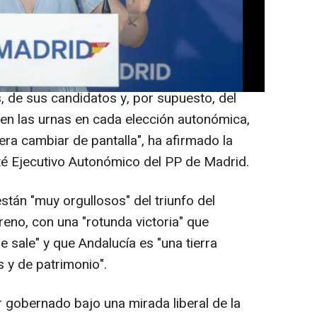
la izquierda" tras los últimos comicios de
ndo contra la voluntad de sus afiliados,
s, de sus candidatos y, por supuesto, del
en las urnas en cada elección autonómica,
ra cambiar de pantalla", ha afirmado la
ité Ejecutivo Autonómico del PP de Madrid.
stán "muy orgullosos" del triunfo del
eno, con una "rotunda victoria" que
 sale" y que Andalucía es "una tierra
 y de patrimonio".
r gobernado bajo una mirada liberal de la