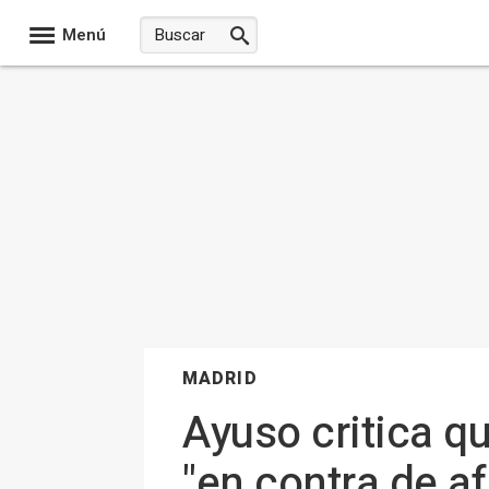
Menú
MADRID
Ayuso critica 
"en contra de af