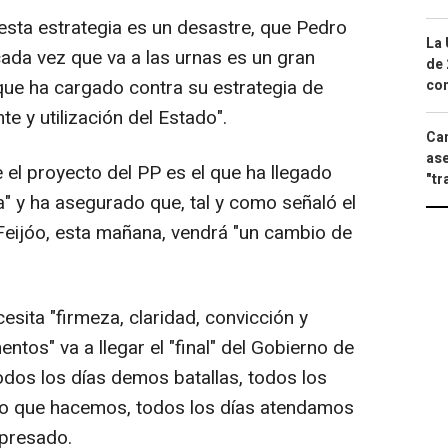
sta estrategia es un desastre, que Pedro
La 
ada vez que va a las urnas es un gran
de 
 que ha cargado contra su estrategia de
com
e y utilización del Estado".
Can
ase
e el proyecto del PP es el que ha llegado
"tr
a" y ha asegurado que, tal y como señaló el
 Feijóo, esta mañana, vendrá "un cambio de
.
sita "firmeza, claridad, convicción y
tos" va a llegar el "final" del Gobierno de
odos los días demos batallas, todos los
 lo que hacemos, todos los días atendamos
xpresado.