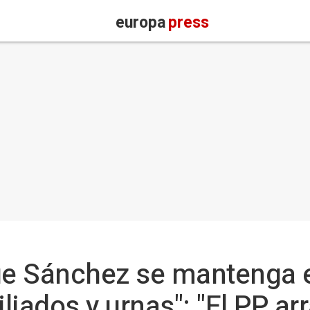
europa
press
que Sánchez se mantenga
iliados y urnas": "El PP a