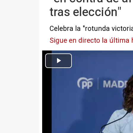
tras elección"
Celebra la "rotunda victo
Sigue en directo la última
Archivo - La presidenta de la Comunidad de Madrid y del PP 
Europa Press Madrid
Actualizado: lunes, 18 mayo 2026 20:24
MADRID, 18 May. (EUROPA PRE
La presidenta de la Comunidad d
este lunes que el presidente de
La Moncloa "en contra de los afi