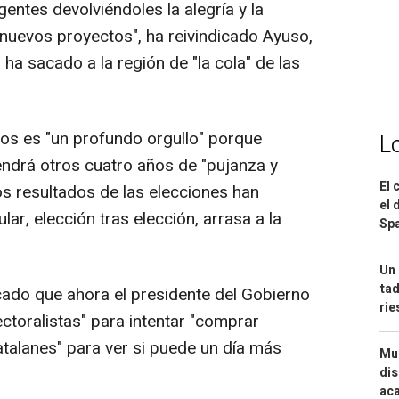
gentes devolviéndoles la alegría y la
 nuevos proyectos", ha reivindicado Ayuso,
a sacado a la región de "la cola" de las
os es "un profundo orgullo" porque
L
endrá otros cuatro años de "pujanza y
El 
los resultados de las elecciones han
el 
ar, elección tras elección, arrasa a la
Spa
Un 
tad
icado que ahora el presidente del Gobierno
ri
ctoralistas" para intentar "comprar
atalanes" para ver si puede un día más
Mue
dis
aca