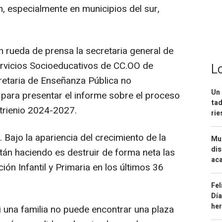
ón, especialmente en municipios del sur,
en rueda de prensa la secretaria general de
ervicios Socioeducativos de CC.OO de
L
cretaria de Enseñanza Pública no
Un 
 para presentar el informe sobre el proceso
tad
 trienio 2024-2027.
ri
 Bajo la apariencia del crecimiento de la
Mue
dis
tán haciendo es destruir de forma neta las
aca
ión Infantil y Primaria en los últimos 36
Fel
Día
he
i una familia no puede encontrar una plaza