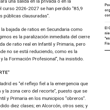
rá una salida en la privada o en la
Pod
el curso 2026-2027 se han perdido "85,9
org
s públicas clausuradas".
con
El 
 la bajada de ratios en Secundaria como
nie
imos es la paralización inmediata del cierre
"en
a de ratio real en Infantil y Primaria, pero
Fis
nde no se está reduciendo, como es la
y la Formación Profesional", ha insistido.
RTE"
drid es "el reflejo fiel a la emergencia que
a y la zona cero del recorte", puesto que se
til y Primaria en los municipios "obreros".
dido diez clases; en Alcorcón, otros seis; y