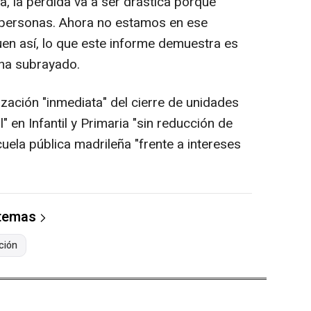
, la pérdida va a ser drástica porque
s personas. Ahora no estamos en ese
uen así, lo que este informe demuestra es
 ha subrayado.
lización "inmediata" del cierre de unidades
l" en Infantil y Primaria "sin reducción de
cuela pública madrileña "frente a intereses
 temas
ción