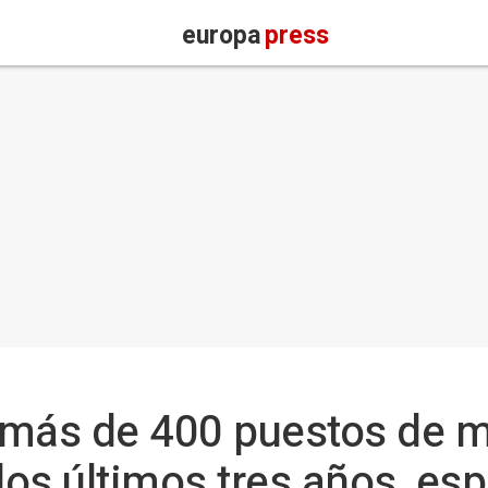
europa
press
 más de 400 puestos de 
 los últimos tres años, e