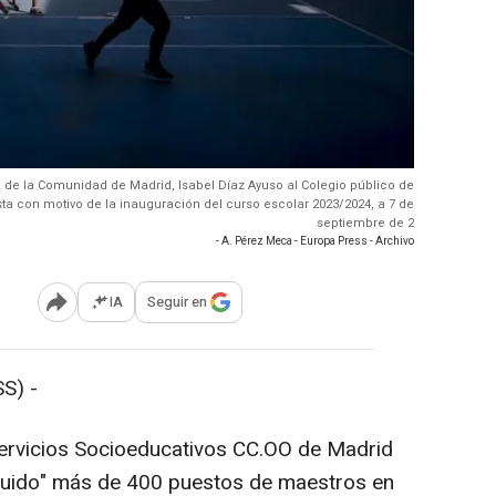
ta de la Comunidad de Madrid, Isabel Díaz Ayuso al Colegio público de
sta con motivo de la inauguración del curso escolar 2023/2024, a 7 de
septiembre de 2
- A. Pérez Meca - Europa Press - Archivo
IA
Seguir en
Abrir opciones para compartir
S) -
ervicios Socioeducativos CC.OO de Madrid
truido" más de 400 puestos de maestros en