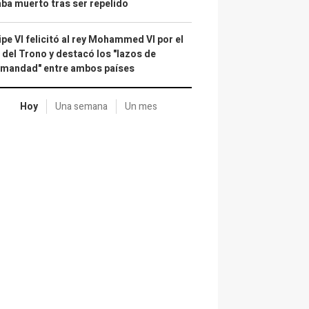
ba muerto tras ser repelido
ipe VI felicitó al rey Mohammed VI por el
 del Trono y destacó los "lazos de
rmandad" entre ambos países
Hoy
Una semana
Un mes