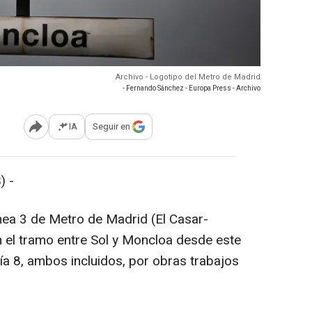
Archivo - Logotipo del Metro de Madrid
- Fernando Sánchez - Europa Press - Archivo
IA
Seguir en
Abrir opciones para compartir
) -
ínea 3 de Metro de Madrid (El Casar-
 el tramo entre Sol y Moncloa desde este
ía 8, ambos incluidos, por obras trabajos