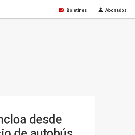
Boletines
Abonados
oncloa desde
cio de autobús