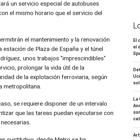
itará un servicio especial de autobuses
con el mismo horario que el servicio del
L
ermitirán el mantenimiento y la renovación
El 
el 
la estación de Plaza de España y el túnel
Spa
dríguez, unos trabajos "imprescindibles"
vicio, prolongar la vida útil de la
Det
ridad de la explotación ferroviaria, según
Ucr
so
a metropolitana.
La 
aso, se requiere disponer de un intervalo
And
tizar que las tareas puedan ejecutarse con
sor
cat
 necesarias.
Art
s sustitutivo, desde Metro se ha