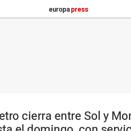
europa
press
etro cierra entre Sol y M
sta el domingo, con servi