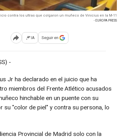
icio contra los ultras que colgaron un muñeco de Vinicius en la M-11
- EUROPA PRESS
IA
Seguir en
Abrir opciones para compartir
S) -
us Jr ha declarado en el juicio que ha
tro miembros del Frente Atlético acusados
muñeco hinchable en un puente con su
 su "color de piel" y contra su persona, lo
iencia Provincial de Madrid solo con la