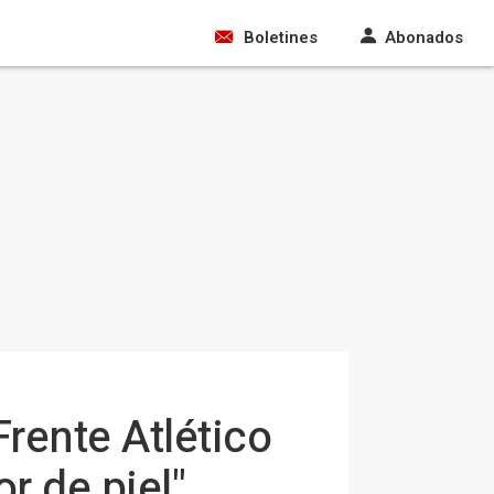
Boletines
Abonados
 Frente Atlético
r de piel"