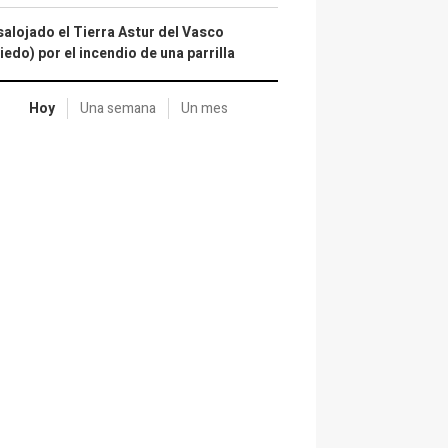
alojado el Tierra Astur del Vasco
iedo) por el incendio de una parrilla
Hoy
Una semana
Un mes