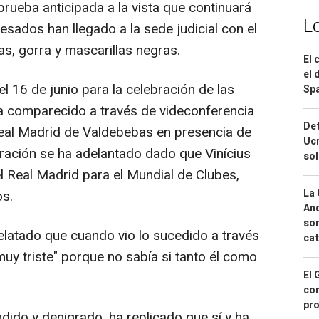
rueba anticipada a la vista que continuará
L
esados han llegado a la sede judicial con el
s, gorra y mascarillas negras.
El 
el 
 el 16 de junio para la celebración de las
Spa
ha comparecido a través de videconferencia
Det
Real Madrid de Valdebebas en presencia de
Ucr
ración se ha adelantado dado que Vinícius
so
l Real Madrid para el Mundial de Clubes,
La 
os.
And
sor
 relatado que cuando vio lo sucedido a través
cat
muy triste" porque no sabía si tanto él como
El 
con
pro
dido y denigrado, ha replicado que sí y ha