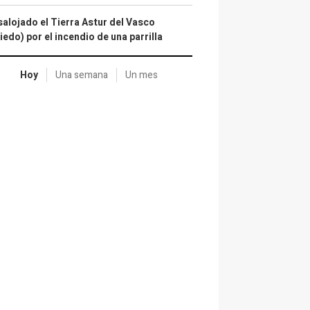
alojado el Tierra Astur del Vasco
iedo) por el incendio de una parrilla
Hoy
Una semana
Un mes