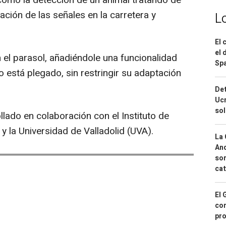
 como la detección de un animal tratando de
tación de las señales en la carretera y
L
.
El 
el 
 el parasol, añadiéndole una funcionalidad
Spa
 está plegado, sin restringir su adaptación
Det
Ucr
so
llado en colaboración con el Instituto de
y la Universidad de Valladolid (UVA).
La 
And
sor
cat
El 
con
pro