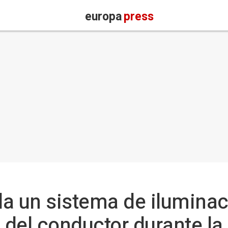
europa
press
lla un sistema de ilumina
n del conductor durante l