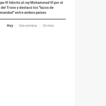
ipe VI felicitó al rey Mohammed VI por el
 del Trono y destacó los "lazos de
rmandad" entre ambos países
Hoy
Una semana
Un mes