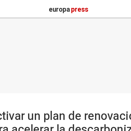
europa
press
ivar un plan de renovaci
ra acelerar la descarboni