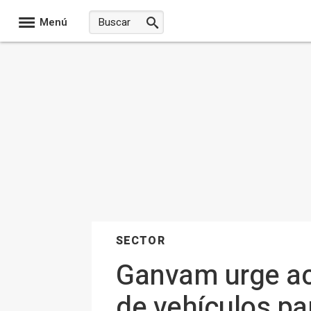
Menú
SECTOR
Ganvam urge act
de vehículos pa