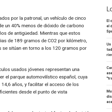
L
dos por la patronal, un vehículo de cinco
El 
 de un 40% menos de dióxido de carbono
el 
Spa
os de antigüedad. Mientras que estos
dias de 189 gramos de CO2 por kilómetro,
Un 
 se sitúan en torno a los 120 gramos por
tad
ri
Can
culos usados jóvenes representan una
ase
cer el parque automovilístico español, cuya
"tr
14,6 años, y facilitar el acceso de los
icientes desde el punto de vista
Mue
dis
aca