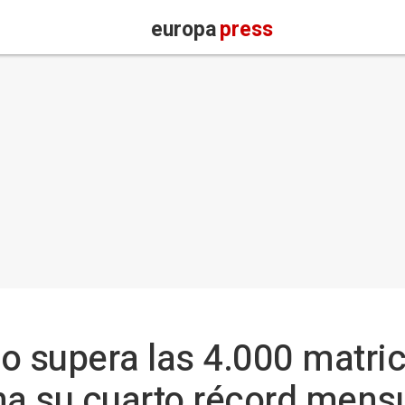
europa
press
 supera las 4.000 matric
a su cuarto récord mens