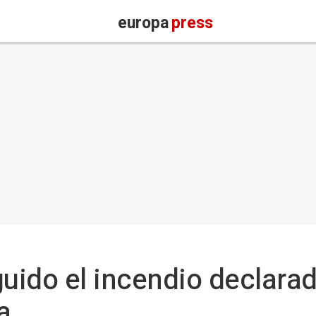
europa
press
guido el incendio declara
a