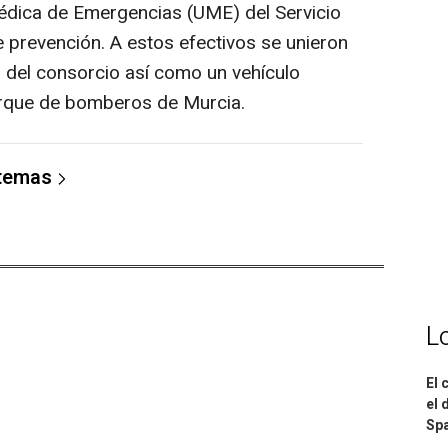
dica de Emergencias (UME) del Servicio
 prevención. A estos efectivos se unieron
 del consorcio así como un vehículo
arque de bomberos de Murcia.
 temas
L
El 
el 
Spa