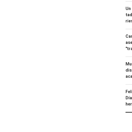
Un 
tad
ri
Can
ase
"tr
Mue
dis
aca
Fel
Día
he