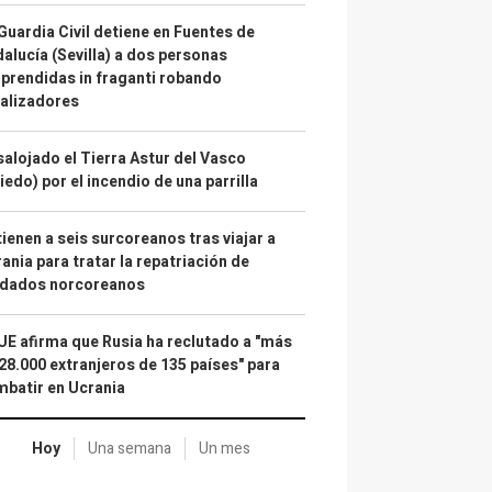
Guardia Civil detiene en Fuentes de
alucía (Sevilla) a dos personas
prendidas in fraganti robando
alizadores
alojado el Tierra Astur del Vasco
iedo) por el incendio de una parrilla
ienen a seis surcoreanos tras viajar a
ania para tratar la repatriación de
ldados norcoreanos
UE afirma que Rusia ha reclutado a "más
28.000 extranjeros de 135 países" para
batir en Ucrania
Hoy
Una semana
Un mes