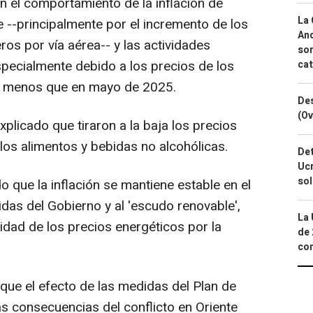
n el comportamiento de la inflación de
La 
te --principalmente por el incremento de los
And
ros por vía aérea-- y las actividades
sor
especialmente debido a los precios de los
cat
on menos que en mayo de 2025.
Des
(Ov
explicado que tiraron a la baja los precios
los alimentos y bebidas no alcohólicas.
Det
Ucr
so
 que la inflación se mantiene estable en el
das del Gobierno y al 'escudo renovable',
La 
lidad de los precios energéticos por la
de 
com
 que el efecto de las medidas del Plan de
as consecuencias del conflicto en Oriente