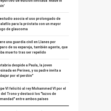
deportivo de edición limitada 'Made in
in'
estudio asocia el uso prolongado de
alafilo para la próstata con un mayor
esgo de glaucoma
re una guardia civil en Llanes por
paro de su expareja, también agente, que
ba muerto tras ser repelido
tabria despide a Paula, la joven
sinada en Perines, y su padre invita a
abajar por el perdón"
ipe VI felicitó al rey Mohammed VI por el
 del Trono y destacó los "lazos de
rmandad" entre ambos países