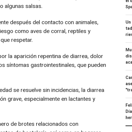
el 
o algunas salsas.
Spa
te después del contacto con animales,
Un 
tad
iesgo como aves de corral, reptiles y
ri
 que respetar.
Mue
or la aparición repentina de diarrea, dolor
dis
aca
ros síntomas gastrointestinales, que pueden
Can
ase
ad se resuelve sin incidencias, la diarrea
"tr
ón grave, especialmente en lactantes y
Fel
Día
he
mero de brotes relacionados con