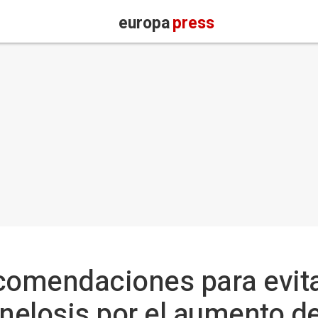
europa
press
comendaciones para evita
elosis por el aumento de