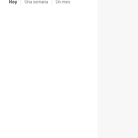
Hoy
Una semana
Un mes