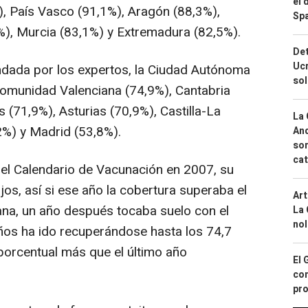
el 
), País Vasco (91,1%), Aragón (88,3%),
Spa
%), Murcia (83,1%) y Extremadura (82,5%).
Det
Ucr
dada por los expertos, la Ciudad Autónoma
so
 Comunidad Valenciana (74,9%), Cantabria
s (71,9%), Asturias (70,9%), Castilla-La
La 
2%) y Madrid (53,8%).
And
sor
cat
el Calendario de Vacunación en 2007, su
jos, así si ese año la cobertura superaba el
Art
iana, un año después tocaba suelo con el
La 
nol
años ha ido recuperándose hasta los 74,7
porcentual más que el último año
El 
con
pro