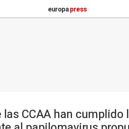
europa
press
e las CCAA han cumplido l
te al papilomavirus prop