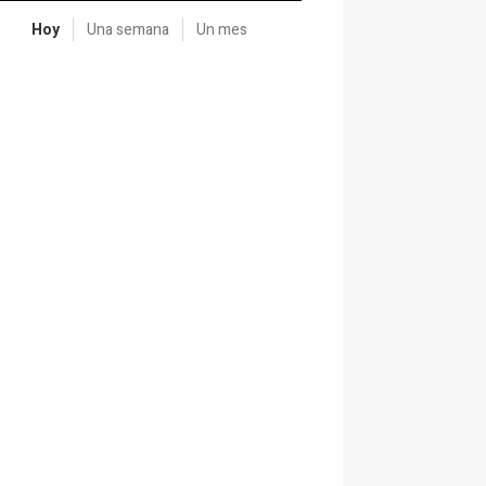
Hoy
Una semana
Un mes