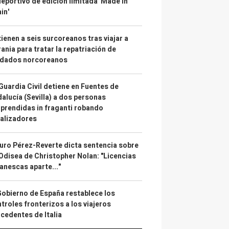
deportivo de edición limitada 'Made in
in'
ienen a seis surcoreanos tras viajar a
ania para tratar la repatriación de
ldados norcoreanos
Guardia Civil detiene en Fuentes de
alucía (Sevilla) a dos personas
prendidas in fraganti robando
alizadores
uro Pérez-Reverte dicta sentencia sobre
Odisea de Christopher Nolan: "Licencias
anescas aparte..."
Gobierno de España restablece los
troles fronterizos a los viajeros
cedentes de Italia