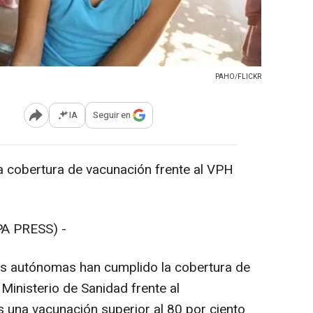
PAHO/FLICKR
IA
Seguir en
Abrir opciones para compartir
a cobertura de vacunación frente al VPH
A PRESS) -
es autónomas han cumplido la cobertura de
inisterio de Sanidad frente al
s una vacunación superior al 80 por ciento