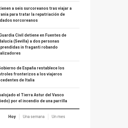
ienen a seis surcoreanos tras viajar a
ania para tratar la repatriación de
ldados norcoreanos
Guardia Civil detiene en Fuentes de
alucía (Sevilla) a dos personas
prendidas in fraganti robando
alizadores
Gobierno de España restablece los
troles fronterizos a los viajeros
cedentes de Italia
alojado el Tierra Astur del Vasco
iedo) por el incendio de una parrilla
Hoy
Una semana
Un mes