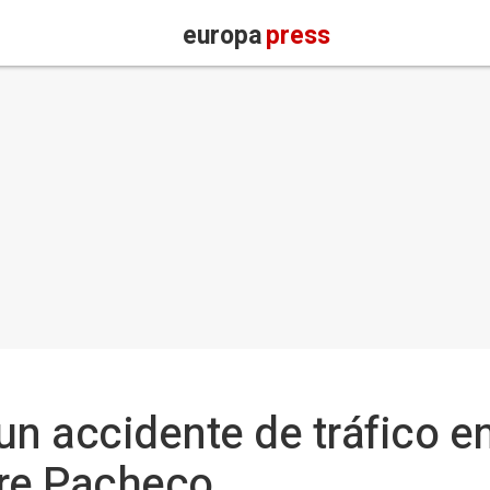
europa
press
un accidente de tráfico e
rre Pacheco