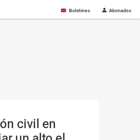
Boletines
Abonados
ón civil en
r un alto el