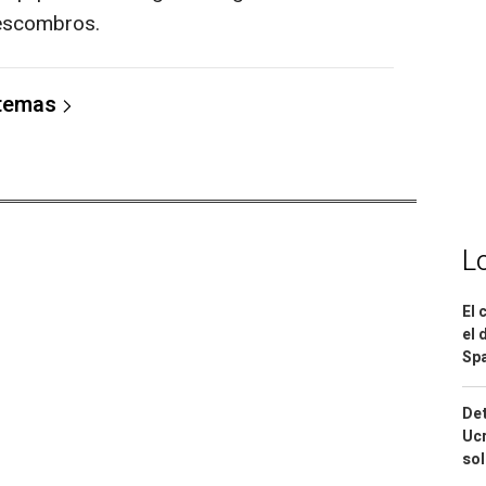
 escombros.
 temas
L
El 
el 
Spa
Det
Ucr
so