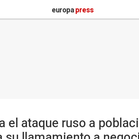
europa
press
 el ataque ruso a poblaci
a su llamamiento a negocia