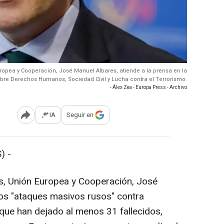
Europea y Cooperación, José Manuel Albares, atiende a la prensa en la
sobre Derechos Humanos, Sociedad Civil y Lucha contra el Terrorismo.
- Álex Zea - Europa Press - Archivo
IA
Seguir en
Abrir opciones para compartir
) -
es, Unión Europea y Cooperación, José
os "ataques masivos rusos" contra
) que han dejado al menos 31 fallecidos,