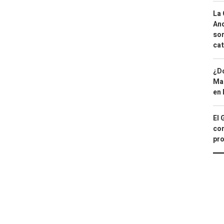
La 
And
sor
cat
¿Dó
Map
en 
El 
con
pro