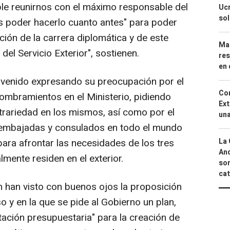
le reunirnos con el máximo responsable del
Ucr
so
s poder hacerlo cuanto antes" para poder
ción de la carrera diplomática y de este
Mar
del Servicio Exterior", sostienen.
res
en 
 venido expresando su preocupación por el
Cor
nombramientos en el Ministerio, pidiendo
Ext
rariedad en los mismos, así como por el
una
 embajadas y consulados en todo el mundo
La 
 para afrontar las necesidades de los tres
And
mente residen en el exterior.
sor
cat
n han visto con buenos ojos la proposición
o y en la que se pide al Gobierno un plan,
tación presupuestaria" para la creación de