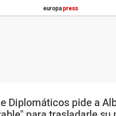
europa
press
e Diplomáticos pide a Al
zable" para trasladarle s