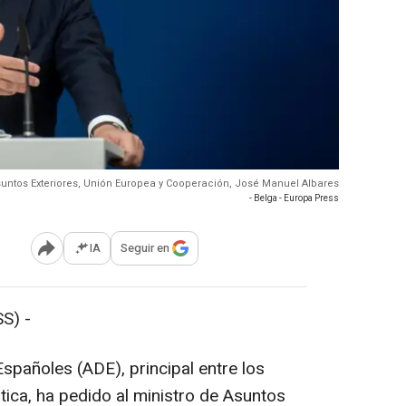
Asuntos Exteriores, Unión Europea y Cooperación, José Manuel Albares
- Belga - Europa Press
IA
Seguir en
Abrir opciones para compartir
S) -
spañoles (ADE), principal entre los
ica, ha pedido al ministro de Asuntos