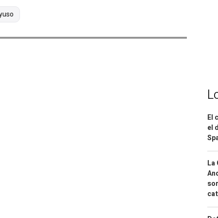
yuso
L
El 
el 
Spa
La 
And
sor
cat