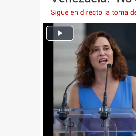
Sigue en directo la toma 
Archivo - La presidenta de la Comunidad de Madrid, Isabel Díaz 
en la Puerta del Sol, a 17 de agosto de 2024, en Madrid (España).
Europa Press Nacional
Actualizado: viernes, 10 enero 2025 9:52
MADRID 9 Ene. (EUROPA PRESS)
La presidenta de la Comunidad d
Gobierno de Pedro Sánchez que e
de la democracia en Venezuela, 
aguantar tanta traición" pues, a 
decidir": "O se está con la libert