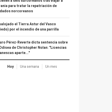
ienen a seis surcoreanos tras viajar a
ania para tratar la repatriación de
ldados norcoreanos
alojado el Tierra Astur del Vasco
iedo) por el incendio de una parrilla
uro Pérez-Reverte dicta sentencia sobre
Odisea de Christopher Nolan: "Licencias
anescas aparte..."
Hoy
Una semana
Un mes