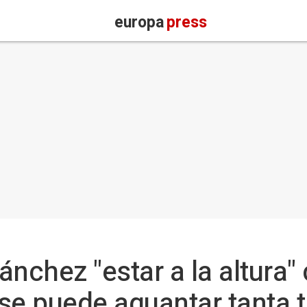
europa
press
nchez "estar a la altura"
se puede aguantar tanta t