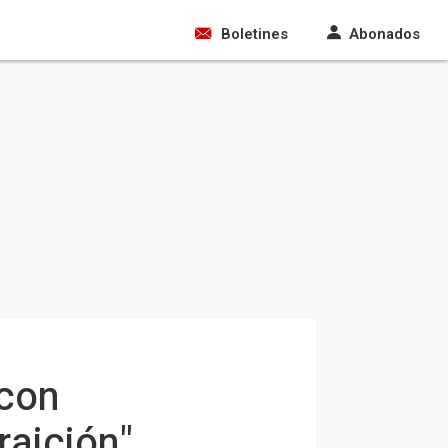
Boletines
Abonados
 con
raición"