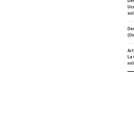
Det
Ucr
so
Des
(Ov
Art
La 
nol