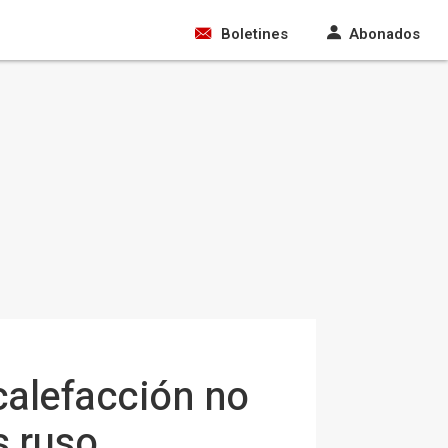
Boletines
Abonados
 calefacción no
s ruso