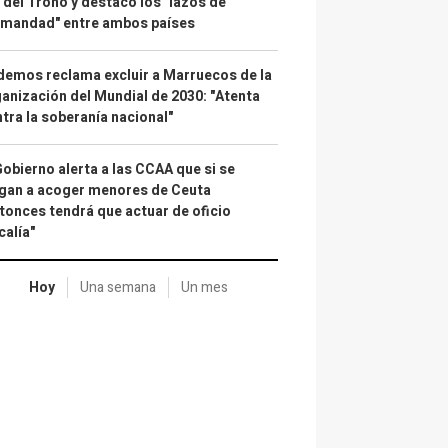
 del Trono y destacó los "lazos de
rmandad" entre ambos países
emos reclama excluir a Marruecos de la
anización del Mundial de 2030: "Atenta
tra la soberanía nacional"
Gobierno alerta a las CCAA que si se
gan a acoger menores de Ceuta
tonces tendrá que actuar de oficio
calía"
Hoy
Una semana
Un mes