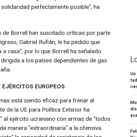
 solidaridad perfectamente posible", ha
 de Borrell han suscitado críticas por parte
greso, Gabriel Rufián, le ha pedido que
va a casa", por lo que Borrell ha señalado
L
dirigida a los países dependientes de gas
paña.
Un 
tad
 EJÉRCITOS EUROPEOS
ri
mas está siendo eficaz para frenar al
Mue
te de la UE para Política Exterior ha
dis
aca
 al ejército ucraniano con armas de "todos
 de manera "extraordinaria" a la ofensiva
Fel