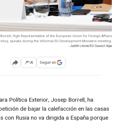
orrell, High Representative of the European Union for Foreign Affairs
Policy, speaks during the Informal EU Development Ministers meeting.
- Judith Litvine/EU Council /dpa
IA
Seguir en
Abrir opciones para compartir
ra Política Exterior, Josep Borrell, ha
etición de bajar la calefacción en las casas
s con Rusia no va dirigida a España porque