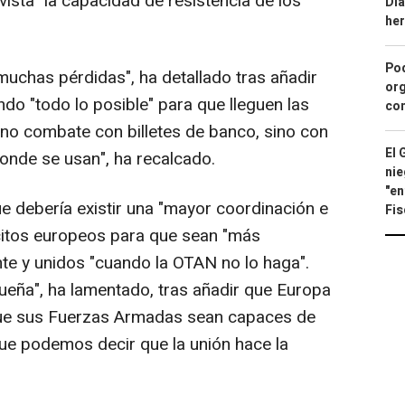
evista" la capacidad de resistencia de los
Día
he
Pod
muchas pérdidas", ha detallado tras añadir
org
do "todo lo posible" para que lleguen las
con
 no combate con billetes de banco, sino con
El 
donde se usan", ha recalcado.
nie
"en
e debería existir una "mayor coordinación e
Fis
ércitos europeos para que sean "más
te y unidos "cuando la OTAN no lo haga".
eña", ha lamentado, tras añadir que Europa
r que sus Fuerzas Armadas sean capaces de
que podemos decir que la unión hace la