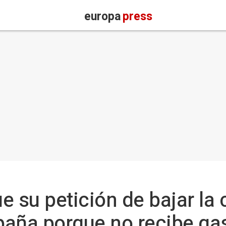
europa
press
ue su petición de bajar la
spaña porque no recibe ga