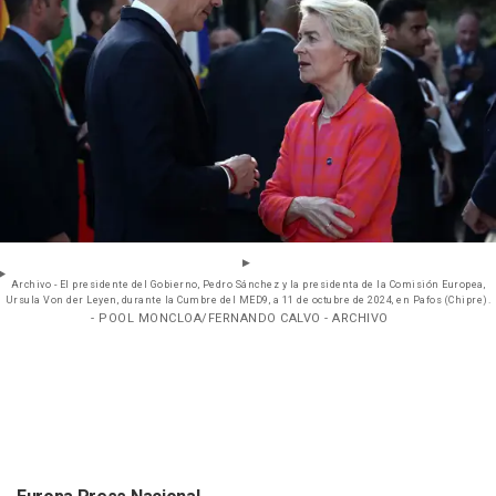
Archivo - El presidente del Gobierno, Pedro Sánchez y la presidenta de la Comisión Europea,
Ursula Von der Leyen, durante la Cumbre del MED9, a 11 de octubre de 2024, en Pafos (Chipre).
- POOL MONCLOA/FERNANDO CALVO - ARCHIVO