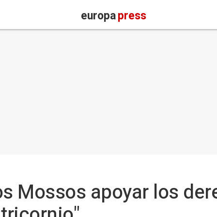
europa
press
os Mossos apoyar los der
 tricornio"