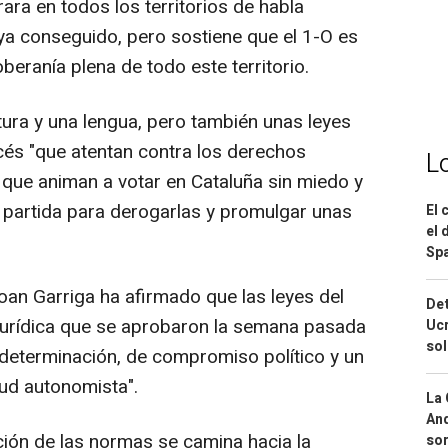
ara en todos los territorios de habla
ya conseguido, pero sostiene que el 1-O es
oberanía plena de todo este territorio.
ura y una lengua, pero también unas leyes
cés "que atentan contra los derechos
L
lo que animan a votar en Cataluña sin miedo y
 partida para derogarlas y promulgar unas
El 
el 
Spa
oan Garriga ha afirmado que las leyes del
Det
jurídica que se aprobaron la semana pasada
Ucr
so
 determinación, de compromiso político y un
tud autonomista".
La 
And
ión de las normas se camina hacia la
sor