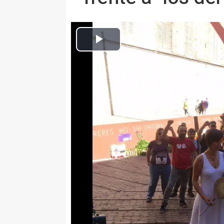
Europa Press Nacional
Actualizado: miércoles, 13 septiembre 2017 12:49
Vuelve a pedir a Colau "las llave
abrirlos
BARCELONA, 13 Sep. (EUORPA 
El diputado de la CUP en el Parl
miércoles en que los Mossos d'
políticos y civiles de los catalan
contra".