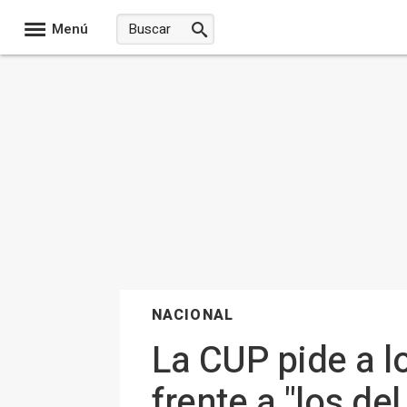
Menú
NACIONAL
La CUP pide a l
frente a "los del