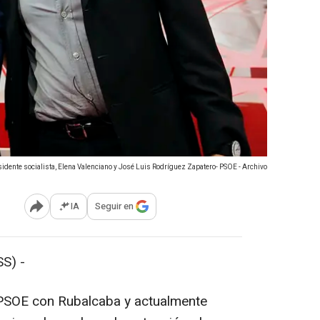
esidente socialista, Elena Valenciano y José Luis Rodríguez Zapatero- PSOE - Archivo
IA
Seguir en
Abrir opciones para compartir
S) -
l PSOE con Rubalcaba y actualmente