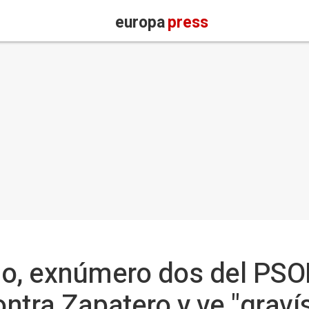
europa
press
no, exnúmero dos del PSO
ontra Zapatero y ve "graví