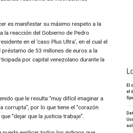
acer es manifestar su máximo respeto a la
 a la reacción del Gobierno de Pedro
sidente en el 'caso Plus Ultra', en el cual el
l préstamo de 53 millones de euros a la
rticipada por capital venezolano durante la
L
El 
el 
enido que le resulta "muy difícil imaginar a
Spa
 corrupta", por lo que tiene el "corazón
Det
que "dejar que la justicia trabaje".
Ucr
so
pueda explicar todos los indicios que