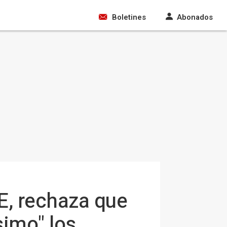
Boletines
Abonados
E, rechaza que
simo" los