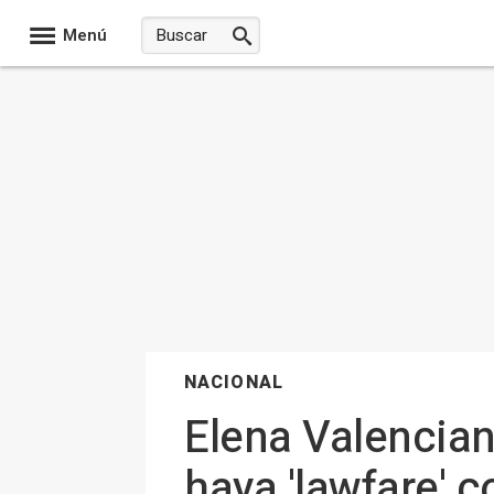
Menú
NACIONAL
Elena Valencia
haya 'lawfare' c