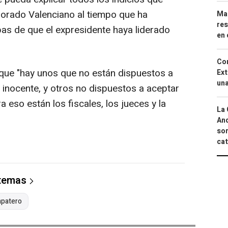
lorado Valenciano al tiempo que ha
Mar
res
as de que el expresidente haya liderado
en 
Cor
ue "hay unos que no están dispuestos a
Ext
una
inocente, y otros no dispuestos a aceptar
 eso están los fiscales, los jueces y la
La 
And
sor
cat
 temas
apatero