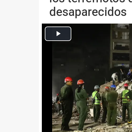
desaparecidos
Equipos de rescate e
Europa Press Nacional
Actualizado: miércoles, 8 julio 2026 16:36
MADRID 8 Jul. (EUROPA PRESS)
El Ministerio de Asuntos Exteri
elevado la cifra de españoles fa
38, una persona más que en la úl
Asimismo, a través de un comuni
Albares ha cifrado en 138 los 