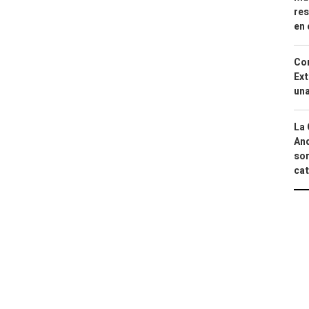
res
en 
Cor
Ext
una
La 
And
sor
cat