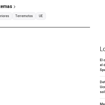
 temas
eriores
Terremotos
UE
L
El 
el 
Spa
Det
Ucr
so
Mar