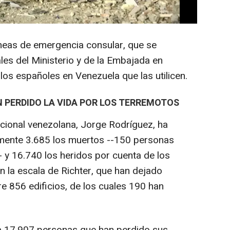
ros, quienes "centran los esfuerzos de los
 líneas de emergencia consular, que se
les del Ministerio y de la Embajada en
 los españoles en Venezuela que las utilicen.
N PERDIDO LA VIDA POR LOS TERREMOTOS
cional venezolana, Jorge Rodríguez, ha
mente 3.685 los muertos --150 personas
-- y 16.740 los heridos por cuenta de los
n la escala de Richter, que han dejado
 856 edificios, de los cuales 190 han
, a 17.907 personas que han perdido sus