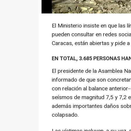
los localizados bajo los escomb
equipos de rescate".
El Ministerio insiste en que las
pueden consultar en redes socia
Caracas, están abiertas y pide a
EN TOTAL, 3.685 PERSONAS HA
El presidente de la Asamblea Na
informado de que son concreta
con relación al balance anterior
seísmos de magnitud 7,5 y 7,2 e
además importantes daños sobre
colapsado.
Las víctimas incluyen, a su vez