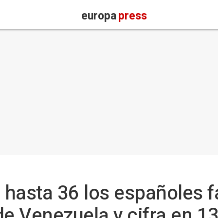
europa
press
 hasta 36 los españoles f
de Venezuela y cifra en 13