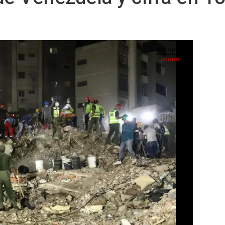
n Venezuela el pasado 4 de julio - Laura De Chiclana/Jna Press / Zuma Press / Europa
IA
Seguir en
Abrir opciones para compartir
 -
ores, Cooperación y Unión Europea ha
llecidos tras el doble seísmo en Venezuela a
tima actualización.
cado, la cartera liderada por José Manuel
desaparecidos, una persona menos, y en 11