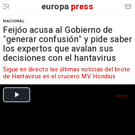
europa
press
NACIONAL
Feijóo acusa al Gobierno de
"generar confusión" y pide saber
los expertos que avalan sus
decisiones con el hantavirus
Sigue en directo las últimas noticias del brote
de Hantavirus en el crucero MV Hondius