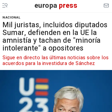
europa
press
NACIONAL
Mil juristas, incluidos diputados
Sumar, defienden en la UE la
amnistía y tachan de "minoría
intolerante" a opositores
Sigue en directo las últimas noticias sobre los
acuerdos para la investidura de Sánchez