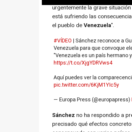
urgentemente la grave situación
está sufriendo las consecuenci
el pueblo de
Venezuela
".
#VÍDEO
| Sánchez reconoce a Gua
Venezuela para que convoque ele
"Venezuela es un país hermano y
https://t.co/XjgYDRVws4
Aquí puedes ver la comparecenc
pic.twitter.com/6KjM1YIc5y
— Europa Press (@europapress)
Sánchez
no ha respondido a pre
precisado qué efectos concretos