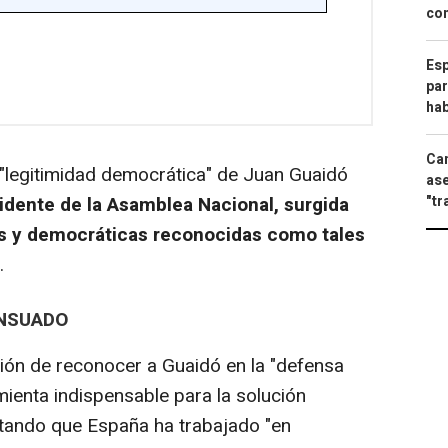
com
Esp
par
hab
Can
"legitimidad democrática" de Juan Guaidó
ase
idente de la Asamblea Nacional, surgida
"tr
res y democráticas reconocidas como tales
.
NSUADO
ón de reconocer a Guaidó en la "defensa
mienta indispensable para la solución
ntando que España ha trabajado "en