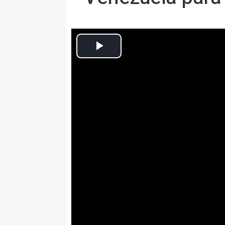
Europa Press Nacional
Actualizado: lunes, 4 febrero 2019 12:29
MADRID, 4 Feb. (EUROPA PRESS
El presidente del Gobierno, P
Gobierno de España reconoce of
Nacional de Venezuela, Juan G
país, con el objetivo de que c
menor plazo de tiempo posible
Así lo ha afirmado en una breve 
la que, además, ha avanzado que
en la
ONU
y en la UE un "plan de