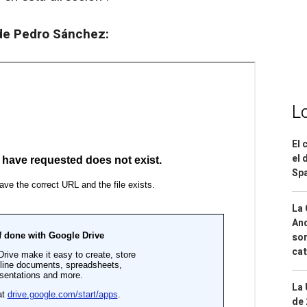
 de Pedro Sánchez:
L
El 
el 
Spa
La 
And
sor
cat
La 
de 