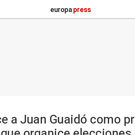
europa
press
e a Juan Guaidó como pr
 que organice elecciones