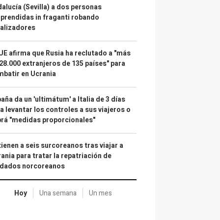
alucía (Sevilla) a dos personas
prendidas in fraganti robando
alizadores
UE afirma que Rusia ha reclutado a "más
28.000 extranjeros de 135 países" para
batir en Ucrania
aña da un 'ultimátum' a Italia de 3 días
a levantar los controles a sus viajeros o
rá "medidas proporcionales"
ienen a seis surcoreanos tras viajar a
ania para tratar la repatriación de
ldados norcoreanos
Hoy
Una semana
Un mes