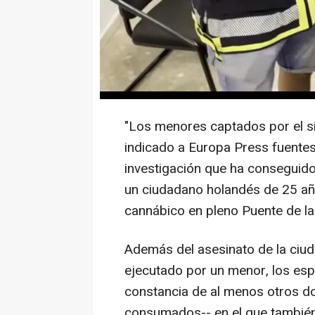
Fuengirola (Málaga) confirma l
España que previamente han sido
norte de Europa para llevar a c
alto nivel, como ya ocurre en o
Dinamarca.
"Los menores captados por el si
indicado a Europa Press fuentes 
investigación que ha conseguido
un ciudadano holandés de 25 añ
cannábico en pleno Puente de la
Además del asesinato de la ciud
ejecutado por un menor, los espe
constancia de al menos otros do
consumados-- en el que también 