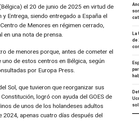
And
(Bélgica) el 20 de junio de 2025 en virtud de
sor
 y Entrega, siendo entregado a España el
cat
n Centro de Menores en régimen cerrado,
l en una nota de prensa.
La 
de 
com
ntro de menores porque, antes de cometer el
e uno de estos centros en Bélgica, según
Esp
consultadas por Europa Press.
par
hab
el Sol, que tuvieron que reorganizar sus
Det
a Constitución, logró con ayuda del GOES de
Ucr
linos de unos de los holandeses adultos
so
e 2024, apenas cuatro días después del