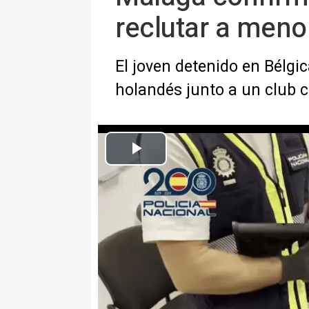
reclutar a meno
El joven detenido en Bélgi
holandés junto a un club 
Fusil de asalto usado por un sicario menor de edad que asesi
Europa Press Nacional
Publicado: sábado, 27 septiembre 2025 11:00
MADRID, 27 Sep. (EUROPA PRES
La Policía Nacional sospecha qu
detenido por asesinar con un fu