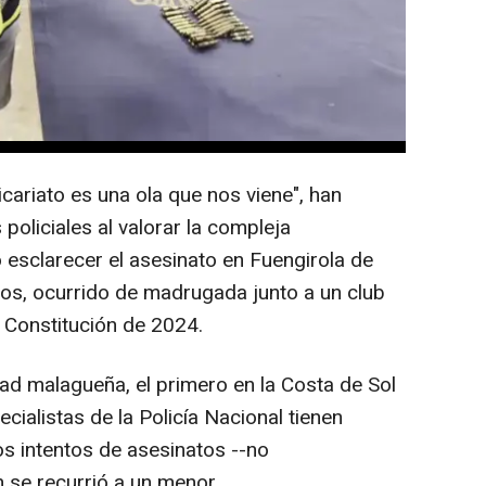
a tendencia de menores desplazados hasta
 reclutados por la Mocro Maffia en el
abo encargos del crimen organizado al más
tros países como Holanda, Suecia y
cariato es una ola que nos viene", han
policiales al valorar la compleja
 esclarecer el asesinato en Fuengirola de
os, ocurrido de madrugada junto a un club
 Constitución de 2024.
ad malagueña, el primero en la Costa de Sol
cialistas de la Policía Nacional tienen
s intentos de asesinatos --no
se recurrió a un menor.