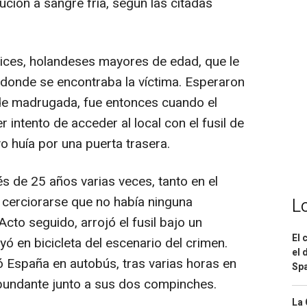
ución a sangre fría, según las citadas
ces, holandeses mayores de edad, que le
donde se encontraba la víctima. Esperaron
a de madrugada, fue entonces cuando el
r intento de acceder al local con el fusil de
vo huía por una puerta trasera.
és de 25 años varias veces, tanto en el
 cerciorarse que no había ninguna
L
Acto seguido, arrojó el fusil bajo un
El 
yó en bicicleta del escenario del crimen.
el 
España en autobús, tras varias horas en
Spa
bundante junto a sus dos compinches.
La 