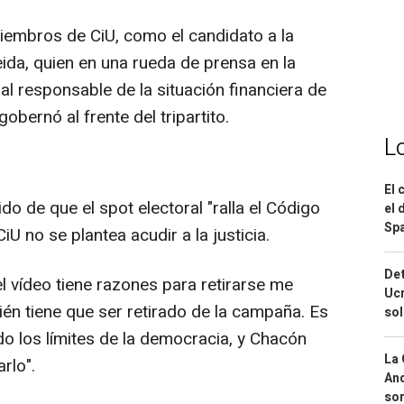
iembros de CiU, como el candidato a la
eida, quien en una rueda de prensa en la
al responsable de la situación financiera de
obernó al frente del tripartito.
L
El 
do de que el spot electoral "ralla el Código
el 
Spa
U no se plantea acudir a la justicia.
Det
l vídeo tiene razones para retirarse me
Ucr
én tiene que ser retirado de la campaña. Es
so
o los límites de la democracia, y Chacón
La 
arlo".
And
sor