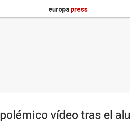
europa
press
 polémico vídeo tras el al