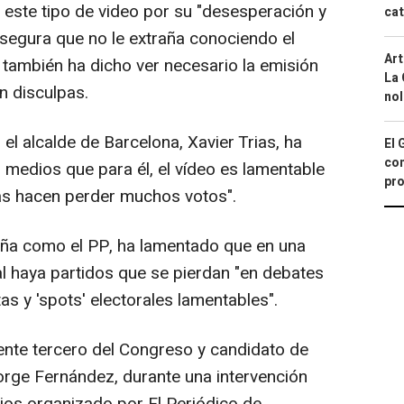
 a este tipo de video por su "desesperación y
cat
asegura que no le extraña conociendo el
Art
 también ha dicho ver necesario la emisión
La 
n disculpas.
nol
el alcalde de Barcelona, Xavier Trias, ha
El 
con
 medios que para él, el vídeo es lamentable
pro
ivas hacen perder muchos votos".
ña como el PP, ha lamentado que en una
al haya partidos que se pierdan "en debates
as y 'spots' electorales lamentables".
dente tercero del Congreso y candidato de
Jorge Fernández, durante una intervención
uios organizado por El Periódico de