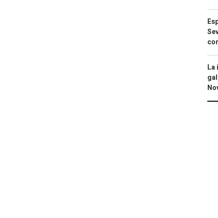
Esp
Sev
con
La 
gal
No