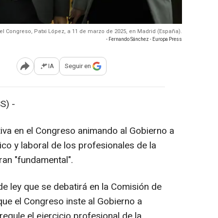
 el Congreso, Patxi López, a 11 de marzo de 2025, en Madrid (España).
- Fernando Sánchez - Europa Press
IA
Seguir en
Abrir opciones para compartir
S) -
ativa en el Congreso animando al Gobierno a
ico y laboral de los profesionales de la
ran "fundamental".
de ley que se debatirá en la Comisión de
 que el Congreso inste al Gobierno a
egule el ejercicio profesional de la