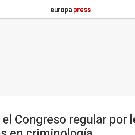
europa
press
el Congreso regular por le
es en criminología