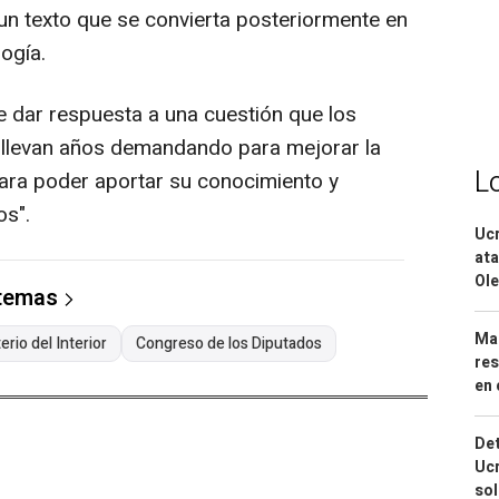
 un texto que se convierta posteriormente en
logía.
e dar respuesta a una cuestión que los
a llevan años demandando para mejorar la
L
para poder aportar su conocimiento y
os".
Ucr
ata
Ole
 temas
Mar
erio del Interior
Congreso de los Diputados
res
en 
Det
Ucr
so