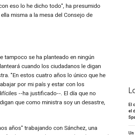
 con eso lo he dicho todo", ha presumido
 ella misma a la mesa del Consejo de
e tampoco se ha planteado en ningún
planteará cuando los ciudadanos le digan
tra. "En estos cuatro años lo único que he
rabajar por mi país y estar con los
L
iles --ha justificado--. El día que no
e digan que como ministra soy un desastre,
El 
el 
Spa
hos años" trabajando con Sánchez, una
Un 