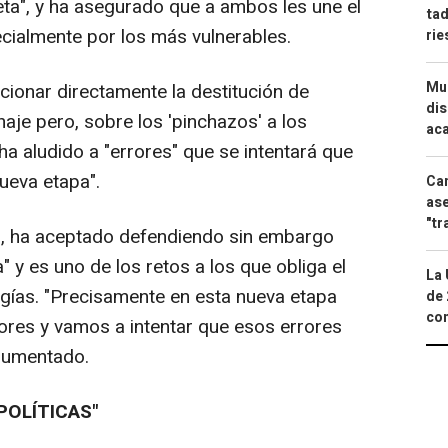
eta", y ha asegurado que a ambos les une el
tad
ecialmente por los más vulnerables.
ri
Mue
acionar directamente la destitución de
dis
aje pero, sobre los 'pinchazos' a los
aca
ha aludido a "errores" que se intentará que
nueva etapa".
Can
ase
"tr
, ha aceptado defendiendo sin embargo
" y es uno de los retos a los que obliga el
La 
ogías. "Precisamente en esta nueva etapa
de 
com
ores y vamos a intentar que esos errores
rgumentado.
POLÍTICAS"