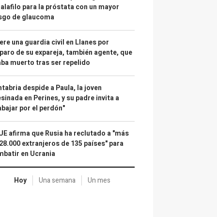
alafilo para la próstata con un mayor
esgo de glaucoma
re una guardia civil en Llanes por
paro de su expareja, también agente, que
ba muerto tras ser repelido
tabria despide a Paula, la joven
sinada en Perines, y su padre invita a
abajar por el perdón"
UE afirma que Rusia ha reclutado a "más
28.000 extranjeros de 135 países" para
batir en Ucrania
Hoy
Una semana
Un mes