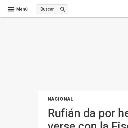
Menú
NACIONAL
Rufián da por h
verse con la Fis