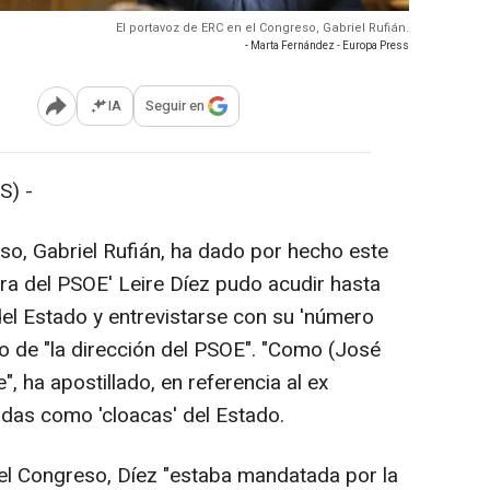
El portavoz de ERC en el Congreso, Gabriel Rufián.
- Marta Fernández - Europa Press
IA
Seguir en
Abrir opciones para compartir
S) -
so, Gabriel Rufián, ha dado por hecho este
era del PSOE' Leire Díez pudo acudir hasta
del Estado y entrevistarse con su 'número
to de "la dirección del PSOE". "Como (José
", ha apostillado, en referencia al ex
idas como 'cloacas' del Estado.
del Congreso, Díez "estaba mandatada por la