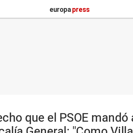
europa
press
echo que el PSOE mandó a
calía General: "Como Vill