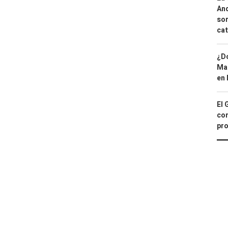
And
sor
cat
¿Dó
Map
en 
El 
con
pro