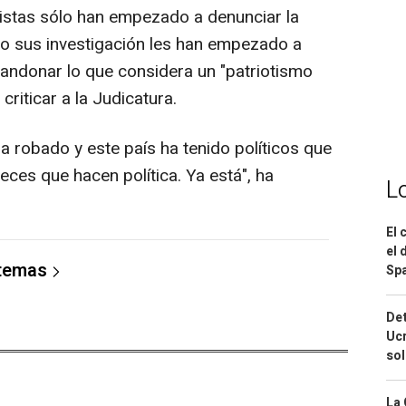
listas sólo han empezado a denunciar la
do sus investigación les han empezado a
bandonar lo que considera un "patriotismo
criticar a la Judicatura.
ha robado y este país ha tenido políticos que
eces que hacen política. Ya está", ha
L
El 
el 
 temas
Spa
Det
Ucr
so
La 