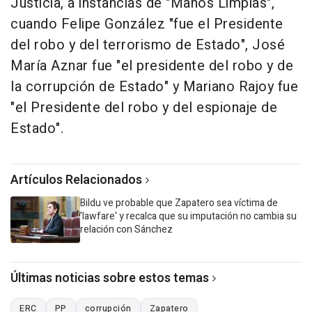
Justicia, a instancias de "Manos Limpias",
cuando Felipe González "fue el Presidente
del robo y del terrorismo de Estado", José
María Aznar fue "el presidente del robo y de
la corrupción de Estado" y Mariano Rajoy fue
"el Presidente del robo y del espionaje de
Estado".
Artículos Relacionados
Bildu ve probable que Zapatero sea víctima de
'lawfare' y recalca que su imputación no cambia su
relación con Sánchez
Últimas noticias sobre estos temas
ERC
PP
corrupción
Zapatero