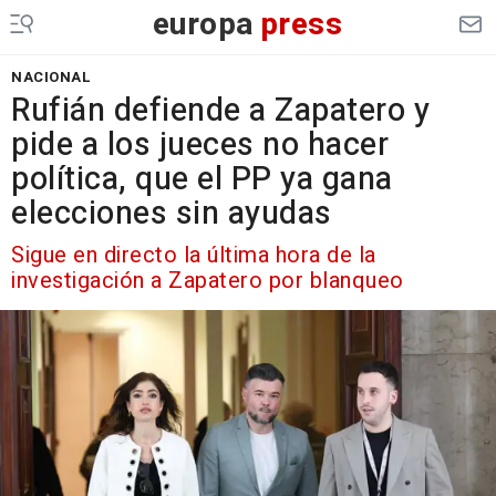
europa
press
NACIONAL
Rufián defiende a Zapatero y
pide a los jueces no hacer
política, que el PP ya gana
elecciones sin ayudas
Sigue en directo la última hora de la
investigación a Zapatero por blanqueo