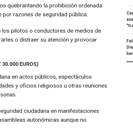
os quebrantando la prohibición ordenada
Can
e por razones de seguridad pública.
ase
"tr
 los pilotos o conductores de medios de
rles o distraer su atención y provocar
Fel
Día
he
 30.000 EUROS)
dana en actos públicos, espectáculos
dades y oficios religiosos u otras reuniones
rsonas.
seguridad ciudadana en manifestaciones
y asambleas autonómicas aunque no