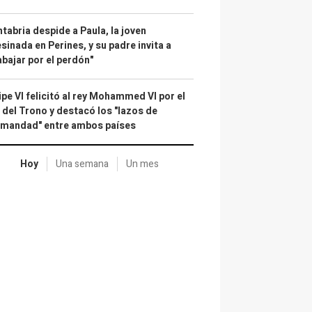
tabria despide a Paula, la joven
sinada en Perines, y su padre invita a
abajar por el perdón"
ipe VI felicitó al rey Mohammed VI por el
 del Trono y destacó los "lazos de
rmandad" entre ambos países
Hoy
Una semana
Un mes