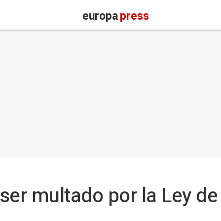
europa
press
ser multado por la Ley d