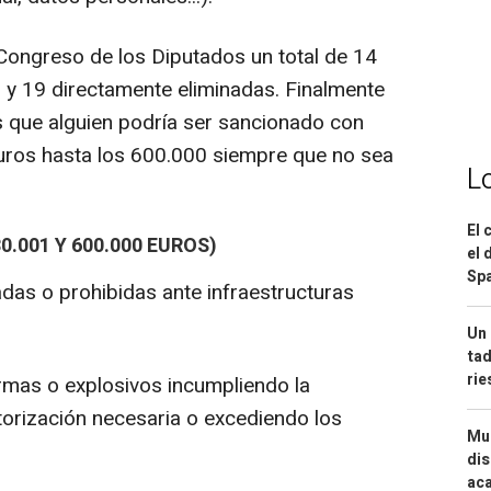
 Congreso de los Diputados un total de 14
 y 19 directamente eliminadas. Finalmente
s que alguien podría ser sancionado con
uros hasta los 600.000 siempre que no sea
L
El 
0.001 Y 600.000 EUROS)
el 
Spa
s o prohibidas ante infraestructuras
Un 
tad
ri
rmas o explosivos incumpliendo la
torización necesaria o excediendo los
Mue
dis
aca