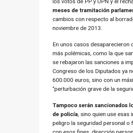
los votos de PP y UPN y el recha
meses de tramitación parlame
cambios con respecto al borrado
noviembre de 2013.
En unos casos desaparecieron d
más polémicas, como la que sanc
se rebajaron las sanciones a imp
Congreso de los Diputados ya 
600.000 euros, sino con un máx
"perturbación grave de la segur
Tampoco serán sancionados los
de policía
, sino quien use esa
peligro la seguridad personal o f
con esos fines, dirección persona