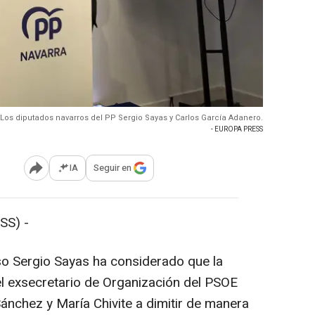
Los diputados navarros del PP Sergio Sayas y Carlos García Adanero.
- EUROPA PRESS
IA
Seguir en
Abrir opciones para compartir
SS) -
so Sergio Sayas ha considerado que la
el exsecretario de Organización del PSOE
ánchez y María Chivite a dimitir de manera