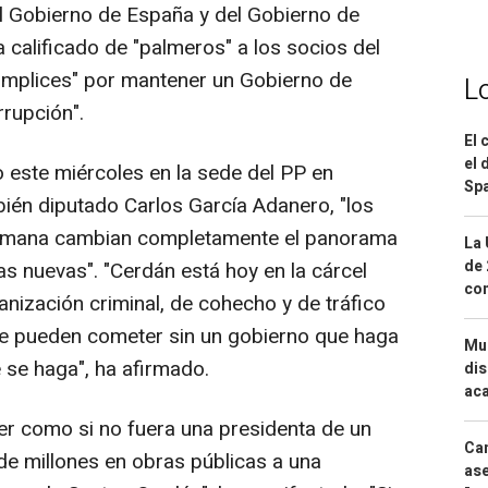
l Gobierno de España y del Gobierno de
 calificado de "palmeros" a los socios del
ómplices" por mantener un Gobierno de
L
rrupción".
El 
el 
 este miércoles en la sede del PP en
Spa
n diputado Carlos García Adanero, "los
semana cambian completamente el panorama
La 
de 
s nuevas". "Cerdán está hoy en la cárcel
com
nización criminal, de cohecho y de tráfico
o se pueden cometer sin un gobierno que haga
Mue
 se haga", ha afirmado.
dis
aca
er como si no fuera una presidenta de un
Can
e millones en obras públicas a una
ase