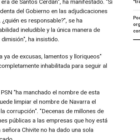
ra de Santos Cerdán", ha manifestado. "Si
"tr
identa del Gobierno en las adjudicaciones
Pod
 ¿quién es responsable?", se ha
org
ilidad ineludible y la única manera de
con
dimisión", ha insistido.
a ya de excusas, lamentos y lloriqueos"
completamente inhabilitada para seguir al
l PSN "ha manchado el nombre de esta
puede limpiar el nombre de Navarra el
 la corrupción". "Decenas de millones de
nes públicas a las empresas que hoy está
la señora Chivite no ha dado una sola
icado.