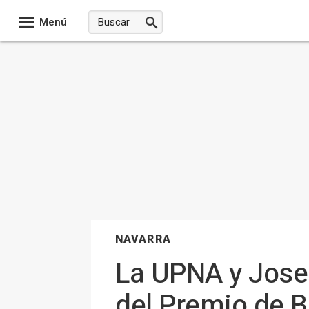
Menú
NAVARRA
La UPNA y Josen
del Premio de B