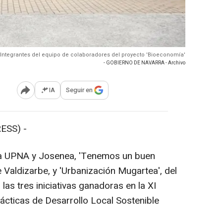
Integrantes del equipo de colaboradores del proyecto 'Bioeconomía'
- GOBIERNO DE NAVARRA - Archivo
IA
Seguir en
Abrir opciones para compartir
ESS) -
la UPNA y Josenea, 'Tenemos un buen
Valdizarbe, y 'Urbanización Mugartea', del
as tres iniciativas ganadoras en la XI
ácticas de Desarrollo Local Sostenible