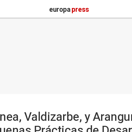
europa
press
ea, Valdizarbe, y Arangu
uenas Prácticas de Desarr