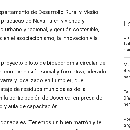
epartamento de Desarrollo Rural y Medio
prácticas de Navarra en vivienda y
L
o urbano y regional, y gestión sostenible,
en el asociacionismo, la innovación y la
Un 
tad
ri
 proyecto piloto de bioeconomía circular de
Mue
l con dimensión social y formativa, liderado
dis
aca
varra y localizado en Lumbier, que
taje de residuos municipales de la
Fel
la participación de Josenea, empresa de
Día
he
o y aula de capacitación.
Pod
rdonada es 'Tenemos un buen marrón y te
org