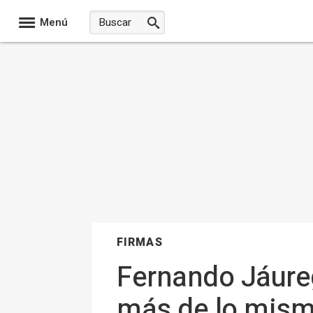
Menú
FIRMAS
Fernando Jáureg
más de lo mis