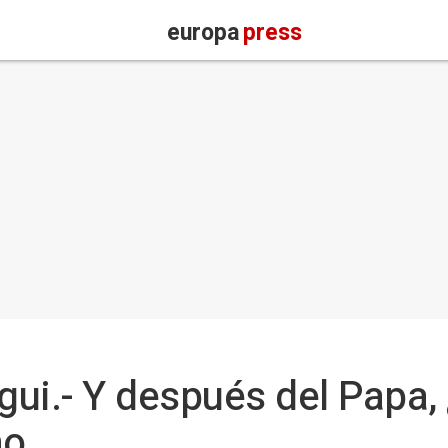
europa
press
ui.- Y después del Papa,
mo