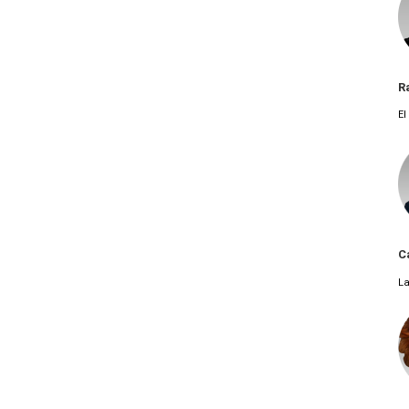
R
El
C
La