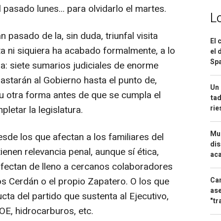
 pasado lunes... para olvidarlo el martes.
L
n pasado de la, sin duda, triunfal visita
El 
a ni siquiera ha acabado formalmente, a lo
el 
Spa
ra: siete sumarios judiciales de enorme
astarán al Gobierno hasta el punto de,
Un 
 u otra forma antes de que se cumpla el
tad
etar la legislatura.
ri
Mue
esde los que afectan a los familiares del
dis
ienen relevancia penal, aunque sí ética,
aca
 afectan de lleno a cercanos colaboradores
s Cerdán o el propio Zapatero. O los que
Can
ase
cta del partido que sustenta al Ejecutivo,
"tr
OE, hidrocarburos, etc.