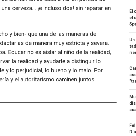
 una cerveza... ¡e incluso dos! sin reparar en
El 
el 
Spa
cho y bien- que una de las maneras de
Un 
redactarlas de manera muy estricta y severa.
tad
a. Educar no es aislar al niño de la realidad,
ri
var la realidad y ayudarle a distinguir lo
Can
le y lo perjudicial, lo bueno y lo malo. Por
ase
ería y el autoritarismo caminen juntos.
"tr
Mue
dis
aca
Fel
Día