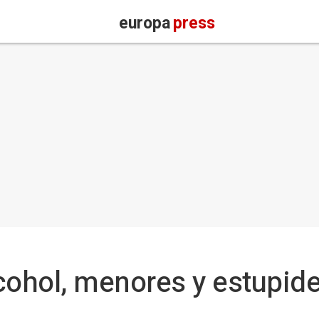
europa
press
lcohol, menores y estupid