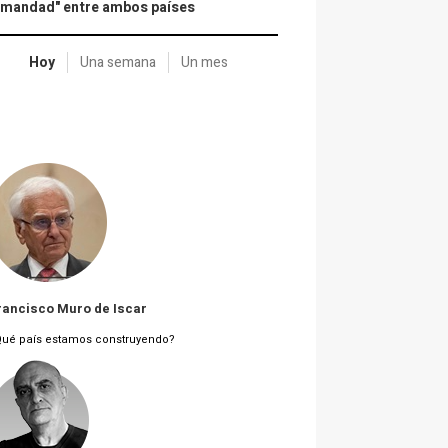
rmandad" entre ambos países
Hoy
Una semana
Un mes
rancisco Muro de Iscar
Qué país estamos construyendo?