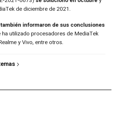
E-2021-0673)
se solucionó en octubre
y
ediaTek de diciembre de 2021.
s también informaron de sus conclusiones
e ha utilizado procesadores de MediaTek
ealme y Vivo, entre otros.
 temas