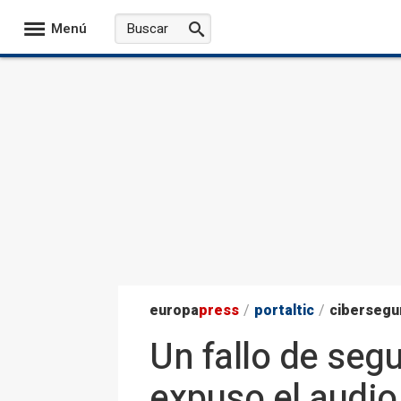
Menú
europa
press
/
portaltic
/
cibersegu
Un fallo de se
expuso el audio