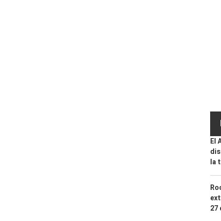
El 
dis
la 
Roc
ext
27 