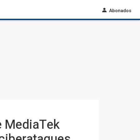
Abonados
de MediaTek
 ciberataques