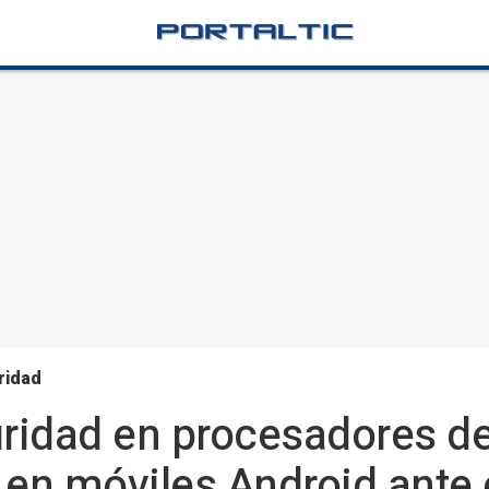
ridad
guridad en procesadores 
 en móviles Android ante