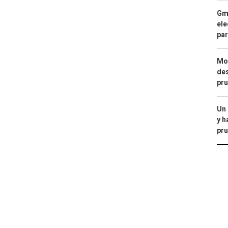
Gma
ele
par
Mod
des
pru
Un
y h
pru