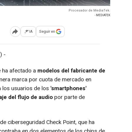
Procesador de MediaTek.
- MEDIATEK
IA
Seguir en
Abrir opciones para compartir
) -
 ha afectado a
modelos del fabricante de
rimera marca por cuota de mercado en
a los usuarios de los
'smartphones'
je del flujo de audio
por parte de
de ciberseguridad Check Point, que ha
contraba en dos elementos de los chips de