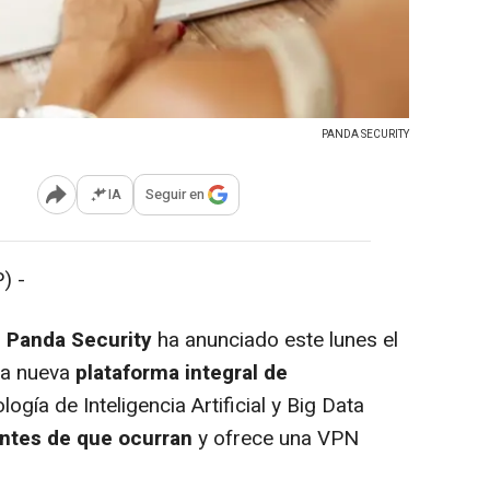
PANDA SECURITY
IA
Seguir en
Abrir opciones para compartir
) -
d
Panda Security
ha anunciado este lunes el
na nueva
plataforma integral de
ogía de Inteligencia Artificial y Big Data
antes de que ocurran
y ofrece una VPN