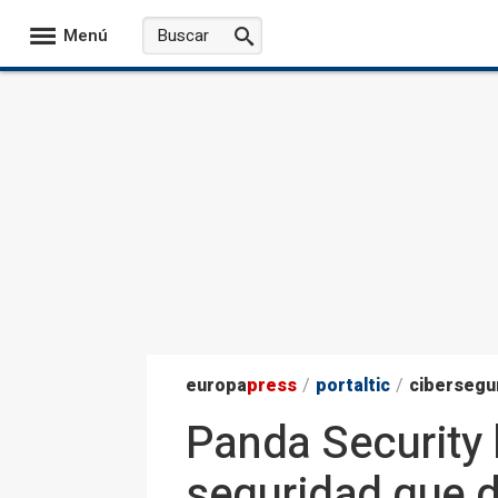
Menú
europa
press
/
portaltic
/
cibersegu
Panda Security
seguridad que d