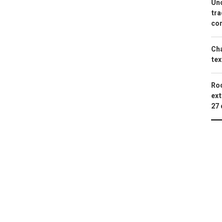
Uno
tra
con
Cha
tex
Roc
ext
27 