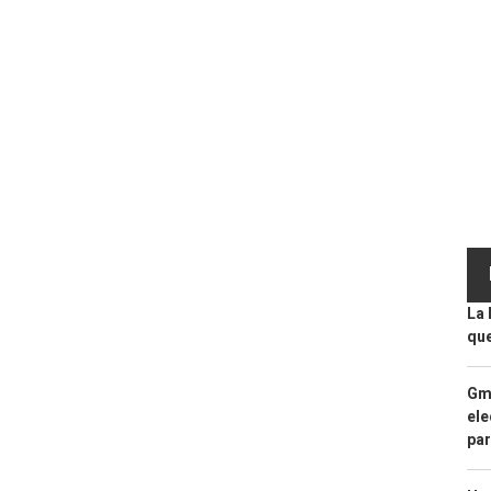
La 
que
Gma
ele
par