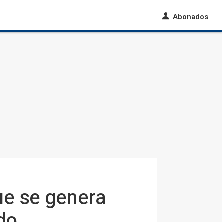
Abonados
ue se genera
do