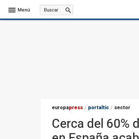
Menú
europa
press
/
portaltic
/
sector
Cerca del 60% d
en España acab