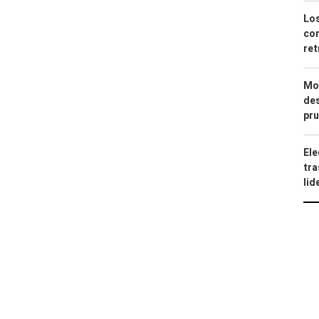
Los
com
ret
Mod
des
pru
Ele
tra
lid