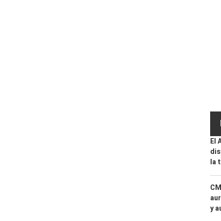
El 
dis
la 
CMF
aur
y a